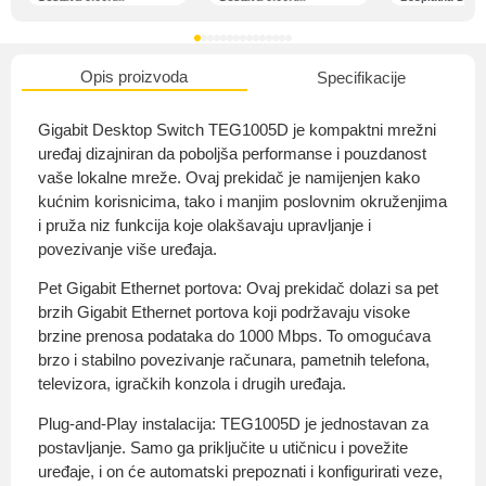
Opis proizvoda
Specifikacije
O nama
Gigabit Desktop Switch TEG1005D je kompaktni mrežni
uređaj dizajniran da poboljša performanse i pouzdanost
vaše lokalne mreže. Ovaj prekidač je namijenjen kako
kućnim korisnicima, tako i manjim poslovnim okruženjima
Privatnost kupca
i pruža niz funkcija koje olakšavaju upravljanje i
povezivanje više uređaja.
Pet Gigabit Ethernet portova: Ovaj prekidač dolazi sa pet
brzih Gigabit Ethernet portova koji podržavaju visoke
brzine prenosa podataka do 1000 Mbps. To omogućava
Uvjeti i odredbe
brzo i stabilno povezivanje računara, pametnih telefona,
televizora, igračkih konzola i drugih uređaja.
Plug-and-Play instalacija: TEG1005D je jednostavan za
postavljanje. Samo ga priključite u utičnicu i povežite
uređaje, i on će automatski prepoznati i konfigurirati veze,