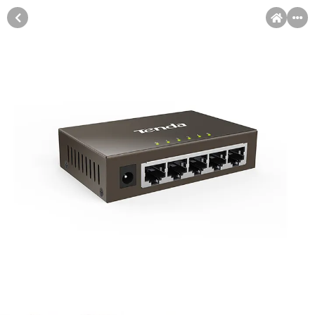
MENI
Račun
Pomoć pri kupovini
Kupovina na rate