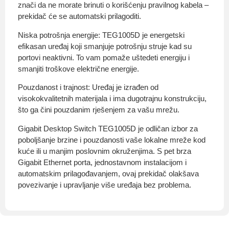
znači da ne morate brinuti o korišćenju pravilnog kabela –
prekidač će se automatski prilagoditi.
Niska potrošnja energije: TEG1005D je energetski
efikasan uređaj koji smanjuje potrošnju struje kad su
portovi neaktivni. To vam pomaže uštedeti energiju i
smanjiti troškove električne energije.
Pouzdanost i trajnost: Uređaj je izrađen od
visokokvalitetnih materijala i ima dugotrajnu konstrukciju,
što ga čini pouzdanim rješenjem za vašu mrežu.
Gigabit Desktop Switch TEG1005D je odličan izbor za
poboljšanje brzine i pouzdanosti vaše lokalne mreže kod
kuće ili u manjim poslovnim okruženjima. S pet brza
Gigabit Ethernet porta, jednostavnom instalacijom i
automatskim prilagođavanjem, ovaj prekidač olakšava
povezivanje i upravljanje više uređaja bez problema.