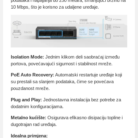
podataka i napajanja do 250 metara, smanjujući brzinu na
10 Mbps, što je korisno za udaljene uređaje.
Isolation Mode:
Jednim klikom deli saobraćaj između
portova, povećavajući sigurnost i stabilnost mreže.
PoE Auto Recovery:
Automatski restartuje uređaje koji
su prestali sa slanjem podataka, čime se povećava
pouzdanost mreže.
Plug and Play:
Jednostavna instalacija bez potrebe za
dodatnim konfiguracijama.
Metalno kućište:
Osigurava efikasno disipaciju topline i
dugotrajan rad uređaja.
Idealna primjena: