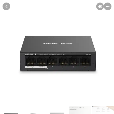
MENI
Račun
Pomoć pri kupovini
Kupovina na rate
Kupovina na rate
Sve je lakše kad se podijeli!
Kupovinu na rate možete obaviti ukoliko posjedujete jednu od