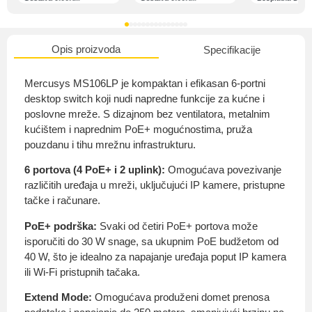
Opis proizvoda
Specifikacije
O nama
Mercusys MS106LP je kompaktan i efikasan 6-portni
desktop switch koji nudi napredne funkcije za kućne i
poslovne mreže. S dizajnom bez ventilatora, metalnim
kućištem i naprednim PoE+ mogućnostima, pruža
Privatnost kupca
pouzdanu i tihu mrežnu infrastrukturu.
6 portova (4 PoE+ i 2 uplink):
Omogućava povezivanje
različitih uređaja u mreži, uključujući IP kamere, pristupne
tačke i računare.
Uvjeti i odredbe
PoE+ podrška:
Svaki od četiri PoE+ portova može
isporučiti do 30 W snage, sa ukupnim PoE budžetom od
40 W, što je idealno za napajanje uređaja poput IP kamera
ili Wi-Fi pristupnih tačaka.
Extend Mode:
Omogućava produženi domet prenosa