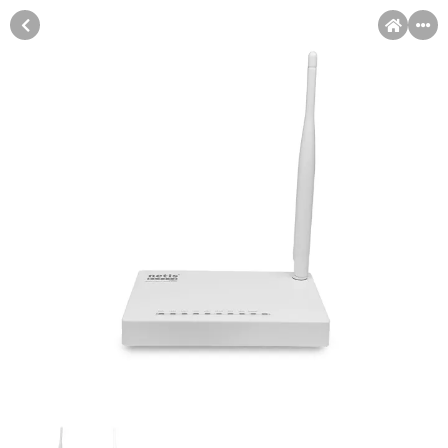
MENI
Račun
Pomoć pri kupovini
Kupovina na rate
Sve je lakše kad se podijeli!
Kupovina na rate
Kupovinu na rate možete obaviti ukoliko posjedujete jednu od
slikovito prikazanih kartica ispod.