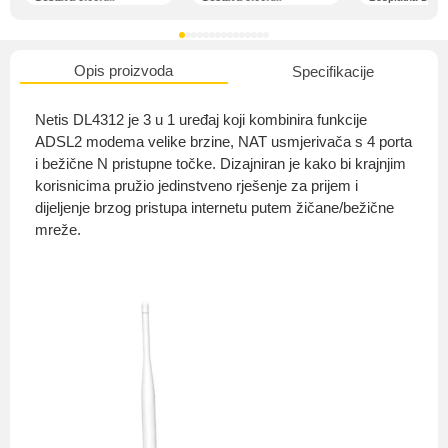
Opis proizvoda
Specifikacije
O nama
Netis DL4312 je 3 u 1 uređaj koji kombinira funkcije
ADSL2 modema velike brzine, NAT usmjerivača s 4 porta
i bežične N pristupne točke. Dizajniran je kako bi krajnjim
korisnicima pružio jedinstveno rješenje za prijem i
Privatnost kupca
dijeljenje brzog pristupa internetu putem žičane/bežične
mreže.
Uvjeti i odredbe