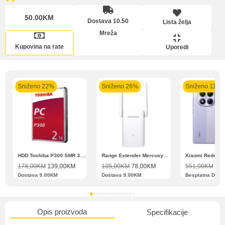
50.00KM
Pomoć pri kupovini
Dostava 10.50
Lista želja
Lista želja
Bit će uračunati bankarski troškovi u iznosi od 3.5%
Mreža
Kupovina na rate
Uporedi
Sniženo 22%
Sniženo 26%
Sniženo 11%
Upoređeni proizvodi
Zahtjev za reklamaciju
N11 BBSE 123001 XD
HDD Toshiba P300 SMR 3.5″ 2TB SATA III
Range Extender Mercusys AX3000 ME80X Wi-Fi 6
178,00
KM
139,00
KM
105,00
KM
78,00
KM
551,00
KM
489
Dostava 9.00KM
Dostava 9.00KM
Besplatna Dost
Informacije o dostavi
Opis proizvoda
Specifikacije