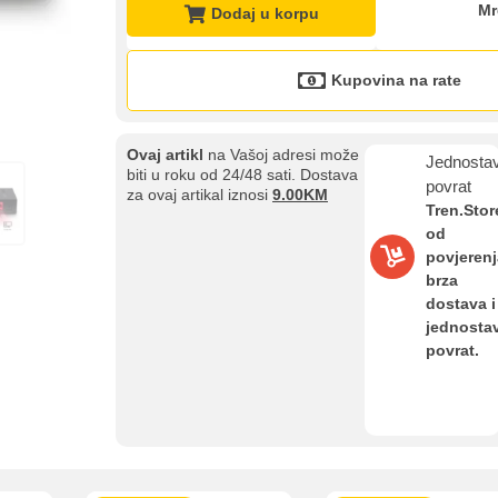
Mr
Dodaj u korpu
Kupovina na rate
Ovaj artikl
na Vašoj adresi može
Jednosta
biti u roku od 24/48 sati. Dostava
povrat
za ovaj artikal iznosi
9.00KM
Kupovina na rate
Tren.Stor
Sve je lakše kad se podijeli!
od
ate možete obaviti ukoliko posjedujete jednu od slikovito prikazanih 
povjerenj
brza
dostava i
jednosta
povrat.
aolo banka
Intesa Sanpaolo banka
UniCredit banka
UniCredit
num do 12
VISA Inspire do 12 rata
MasterCard Obročna
Obročna 
ta
do 24 rate