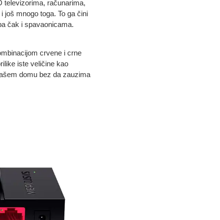
D televizorima, računarima,
još mnogo toga. To ga čini
pa čak i spavaonicama.
ombinacijom crvene i crne
ilike iste veličine kao
u vašem domu bez da zauzima