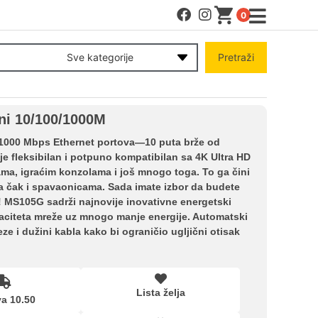
0
MENI
Sve kategorije
Pretraži
Račun
ni 10/100/1000M
Pomoć pri kupovini
0/1000 Mbps Ethernet portova—10 puta brže od
e fleksibilan i potpuno kompatibilan sa 4K Ultra HD
ama, igraćim konzolama i još mnogo toga. To ga čini
Kupovina na rate
a čak i spavaonicama. Sada imate izbor da budete
! MS105G sadrži najnovije inovativne energetski
paciteta mreže uz mnogo manje energije. Automatski
Lista želja
e i dužini kabla kako bi ograničio ugljični otisak
Upoređeni proizvodi
Lista želja
a 10.50