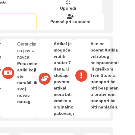
Zahtjev za reklamaciju
eža
Uporedi
Pomoć pri kupovini
Informacije o dostavi
van
Garancija
Artikal je
Ako se
O nama
moguće
povrat Artikla
na povrat
vratiti
vrši zbog
e
novca
unutar 7
neispravnosti
Preuzmite
Privatnost kupca
kartica ispod.
dana. U
ili greškom
a,
artikl koji
slučaju
Tren.Store-a
ste
povrata,
transport će
naručili ili
Uvjeti i odredbe
artikal
biti besplatan
van
svoj
mora biti
u protivnom
novac
vraćen u
transport će
natrag.
 banka VISA
Sparkasse banka
Raiffeisen banka VISA
NL
orginalnom
biti naplaćen.
do 24 rate
MasterCard
Magic Card do 36 rata
MasterC
pakovanju.
Shop'n'Fun do 36 rata