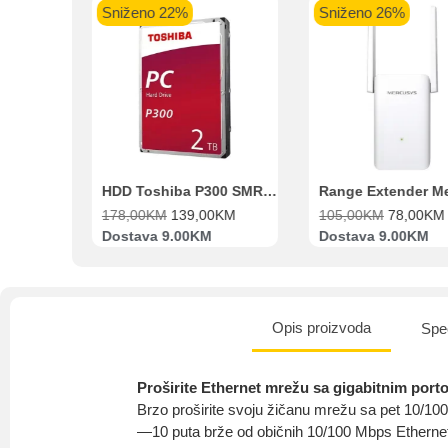
Sniženo 22%
Sniženo 26%
Beko Ugradbeni set N11 BBSE 123001 XD
HDD Toshiba P300 SMR 3.5″ 2TB SATA III
00
KM
178,00
KM
139,00
KM
105,00
KM
78,00
KM
va
Dostava 9.00KM
Dostava 9.00KM
Opis proizvoda
Spec
Proširite Ethernet mrežu sa gigabitnim port
Brzo proširite svoju žičanu mrežu sa pet 10/1
—10 puta brže od običnih 10/100 Mbps Etherne