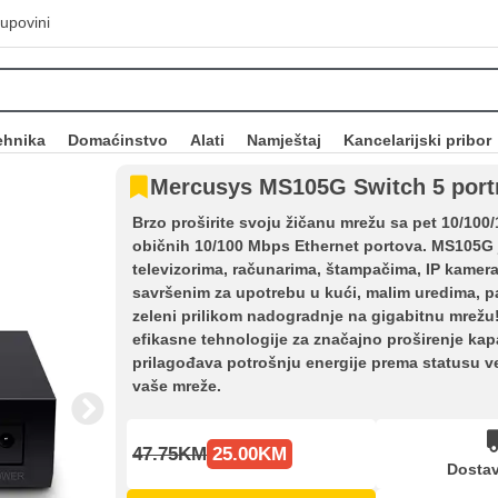
upovini
ehnika
Domaćinstvo
Alati
Namještaj
Kancelarijski pribor
Mercusys MS105G Switch 5 port
Brzo proširite svoju žičanu mrežu sa pet 10/10
običnih 10/100 Mbps Ethernet portova. MS105G j
televizorima, računarima, štampačima, IP kamer
savršenim za upotrebu u kući, malim uredima, p
zeleni prilikom nadogradnje na gigabitnu mrežu
efikasne tehnologije za značajno proširenje ka
prilagođava potrošnju energije prema statusu vez
vaše mreže.
47.75KM
25.00KM
Dostav