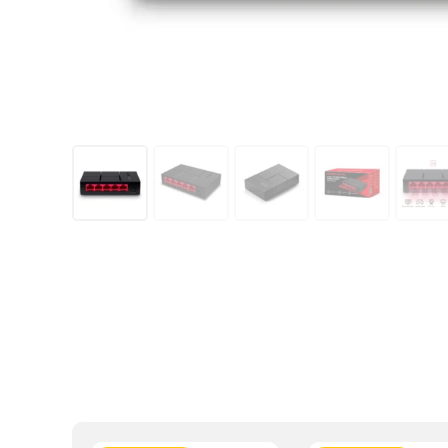
Kupovinu na r
Intesa Sanp
VISA Plati
ra