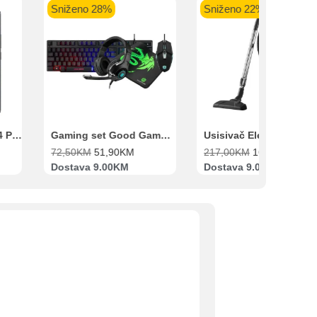
Sniženo 28%
Sniženo 22%
Xiaomi Redmi Note 14 Pro 8GB 256GB Crni
Gaming set Good Game Tastatura, Miš, Slušalice i podloga za miš
72,50
KM
51,90
KM
217,00
KM
169,00
KM
Dostava 9.00KM
Dostava 9.00KM