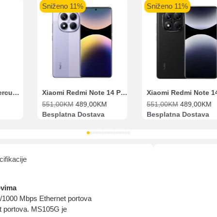
Pomoć pri kupovini
Sniženo 11%
Sniženo 11%
Bit će uračunati bankarski troškovi u iznosi od 3.5%
Range Extender Mercusys AX3000 ME80X Wi-Fi 6
Xiaomi Redmi Note 14 Pro 8GB 256GB Ljubičasti
551,00
KM
489,00
KM
551,00
KM
489,00
KM
Besplatna Dostava
Besplatna Dostava
ifikacije
ovima
00/1000 Mbps Ethernet portova
t portova. MS105G je