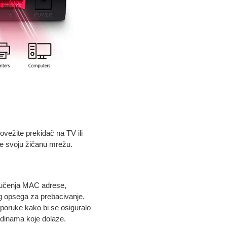
vežite prekidač na TV ili
te svoju žičanu mrežu.
m učenja MAC adrese,
 opsega za prebacivanje.
isporuke kako bi se osiguralo
odinama koje dolaze.