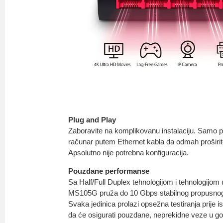
Plug and Play
Zaboravite na komplikovanu instalaciju. Samo po
računar putem Ethernet kabla da odmah proširi
Apsolutno nije potrebna konfiguracija.
Pouzdane performanse
Sa Half/Full Duplex tehnologijom i tehnologijo
MS105G pruža do 10 Gbps stabilnog propusnog
Svaka jedinica prolazi opsežna testiranja prije 
da će osigurati pouzdane, neprekidne veze u g