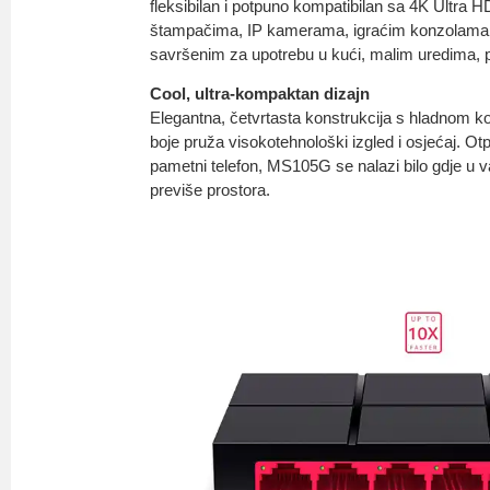
fleksibilan i potpuno kompatibilan sa 4K Ultra H
štampačima, IP kamerama, igraćim konzolama i 
savršenim za upotrebu u kući, malim uredima, 
Cool, ultra-kompaktan dizajn
Elegantna, četvrtasta konstrukcija s hladnom k
boje pruža visokotehnološki izgled i osjećaj. Otpr
pametni telefon, MS105G se nalazi bilo gdje 
previše prostora.