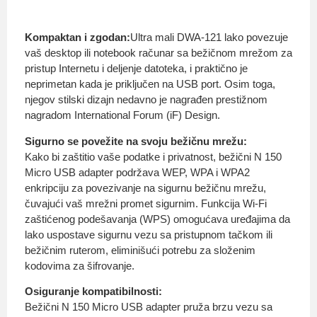
Kompaktan i zgodan:
Ultra mali DWA-121 lako povezuje
vaš desktop ili notebook računar sa bežičnom mrežom za
pristup Internetu i deljenje datoteka, i praktično je
neprimetan kada je priključen na USB port. Osim toga,
njegov stilski dizajn nedavno je nagrađen prestižnom
nagradom International Forum (iF) Design.
Sigurno se povežite na svoju bežičnu mrežu:
Kako bi zaštitio vaše podatke i privatnost, bežični N 150
Micro USB adapter podržava WEP, WPA i WPA2
enkripciju za povezivanje na sigurnu bežičnu mrežu,
čuvajući vaš mrežni promet sigurnim. Funkcija Wi-Fi
zaštićenog podešavanja (WPS) omogućava uređajima da
lako uspostave sigurnu vezu sa pristupnom tačkom ili
bežičnim ruterom, eliminišući potrebu za složenim
kodovima za šifrovanje.
Osiguranje kompatibilnosti:
Bežični N 150 Micro USB adapter pruža brzu vezu sa