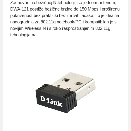
Zasnovan na bežičnoj N tehnologiji sa jednom antenom,
DWA-121 postiže bežične brzine do 150 Mbps i proširenu
pokrivenost bez praktički bez mrtvih tačaka. To je idealna
nadogradnja za 802.11g notebook/PC i kompatibilan je s
novijim Wireless N i široko rasprostranjenim 802.11g
tehnologijama