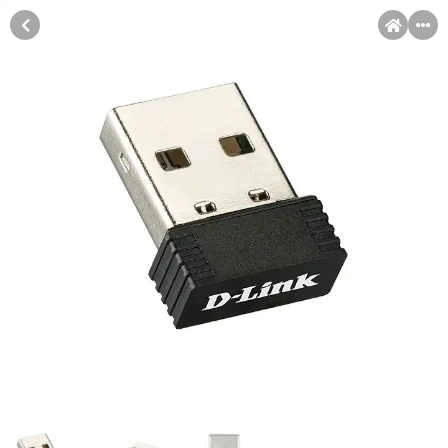
MENI
Račun
Pomoć pri kupovini
Kupovina na rate