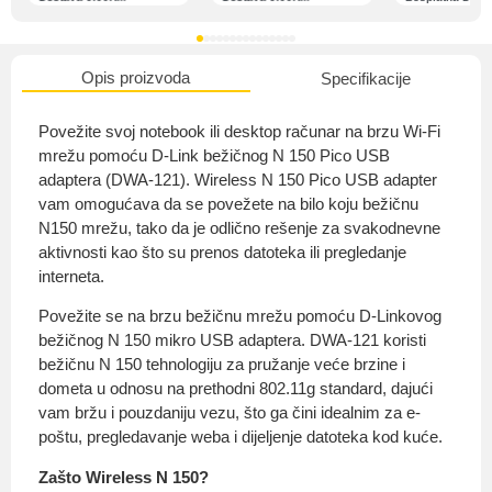
Opis proizvoda
Specifikacije
O nama
Povežite svoj notebook ili desktop računar na brzu Wi-Fi
mrežu pomoću D-Link bežičnog N 150 Pico USB
adaptera (DWA-121). Wireless N 150 Pico USB adapter
vam omogućava da se povežete na bilo koju bežičnu
Privatnost kupca
N150 mrežu, tako da je odlično rešenje za svakodnevne
aktivnosti kao što su prenos datoteka ili pregledanje
interneta.
Povežite se na brzu bežičnu mrežu pomoću D-Linkovog
bežičnog N 150 mikro USB adaptera. DWA-121 koristi
Uvjeti i odredbe
bežičnu N 150 tehnologiju za pružanje veće brzine i
dometa u odnosu na prethodni 802.11g standard, dajući
vam bržu i pouzdaniju vezu, što ga čini idealnim za e-
poštu, pregledavanje weba i dijeljenje datoteka kod kuće.
Zašto Wireless N 150?