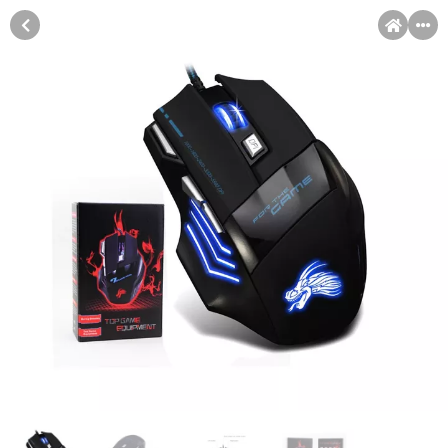
MENI
Račun
Pomoć pri kupovini
Kupovina na rate
Sve je lakše kad se podijeli!
Kupovinu na rate možete obaviti ukoliko posjedujete jednu od
Kupovina na rate
slikovito prikazanih kartica ispod.