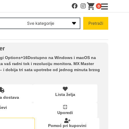
0
MENI
Sve kategorije
Pretraži
Račun
er
Pomoć pri kupovini
 Logi Options+16Dostupno na Windows i macOS na
za vaš radni tok i rezoluciju monitora. MX Master
 i dobija tri sata upotrebe od jednog minuta brzog
Kupovina na rate
Lista želja
Lista želja
a dostava
ševi
Upoređeni proizvodi
Uporedi
Pomoć pri kupovini