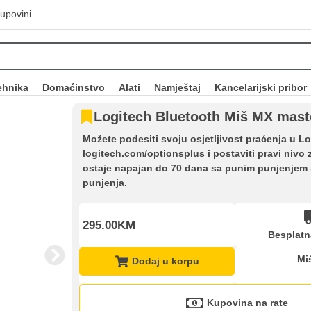
upovini
ehnika
Domaćinstvo
Alati
Namještaj
Kancelarijski pribor
Logitech Bluetooth Miš MX mast
Možete podesiti svoju osjetljivost praćenja u
logitech.com/optionsplus i postaviti pravi nivo 
ostaje napajan do 70 dana sa punim punjenjem –
punjenja.
295.00KM
Besplatn
Mi
Dodaj u korpu
Kupovina na rate