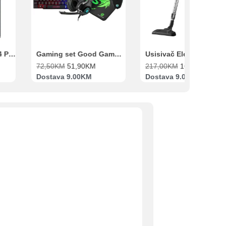
Xiaomi Redmi Note 14 Pro 8GB 256GB Crni
Gaming set Good Game Tastatura, Miš, Slušalice i podloga za miš
72,50
KM
51,90
KM
217,00
KM
169,00
KM
Dostava 9.00KM
Dostava 9.00KM