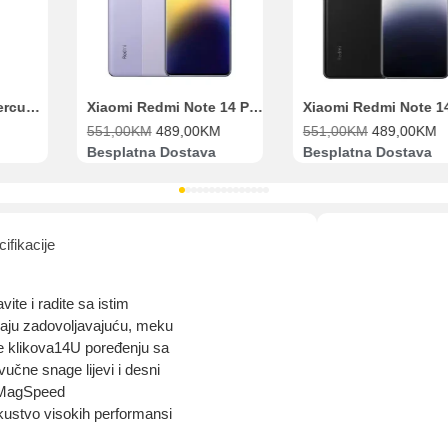
Range Extender Mercusys AX3000 ME80X Wi-Fi 6
Xiaomi Redmi Note 14 Pro 8GB 256GB Ljubičasti
551,00
KM
489,00
KM
551,00
KM
489,00
KM
Besplatna Dostava
Besplatna Dostava
ifikacije
ite i radite sa istim
užaju zadovoljavajuću, meku
ke klikova14U poređenju sa
čne snage lijevi i desni
MagSpeed ​​
ustvo visokih performansi