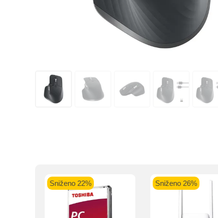
Kupovinu na r
Intesa Sanp
VISA Plati
ra
Sniženo 22%
Sniženo 26%