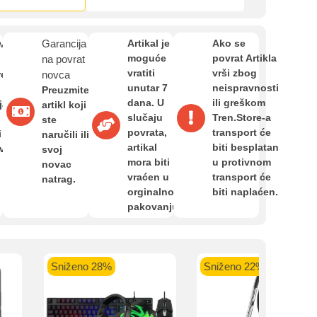
Zahtjev za reklamaciju
van
Garancija
Artikal je
Ako se
Informacije o dostavi
moguće
povrat Artikla
na povrat
vratiti
vrši zbog
re
novca
kartica ispod.
unutar 7
neispravnosti
Preuzmite
dana. U
ili greškom
O nama
ja,
artikl koji
slučaju
Tren.Store-a
ste
povrata,
transport će
i
naručili ili
artikal
biti besplatan
avan
svoj
Privatnost kupca
mora biti
u protivnom
novac
 banka VISA
Sparkasse banka
Raiffeisen banka VISA
NL
vraćen u
transport će
natrag.
do 24 rate
MasterCard
Magic Card do 36 rata
MasterC
orginalnom
biti naplaćen.
Shop'n'Fun do 36 rata
Uvjeti i odredbe
pakovanju.
Sniženo 28%
Sniženo 22%