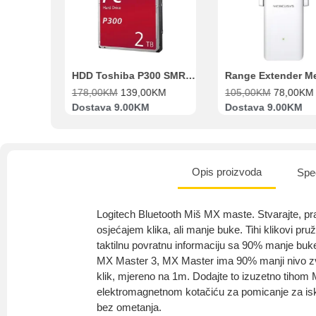
Beko Ugradbeni set N11 BBSE 123001 XD
HDD Toshiba P300 SMR 3.5″ 2TB SATA III
00
KM
178,00
KM
139,00
KM
105,00
KM
78,00
KM
va
Dostava 9.00KM
Dostava 9.00KM
Opis proizvoda
Spec
Logitech Bluetooth Miš MX maste. Stvarajte, prav
osjećajem klika, ali manje buke. Tihi klikovi pr
taktilnu povratnu informaciju sa 90% manje bu
MX Master 3, MX Master ima 90% manji nivo zvu
klik, mjereno na 1m. Dodajte to izuzetno tihom 
elektromagnetnom kotačiću za pomicanje za isk
bez ometanja.