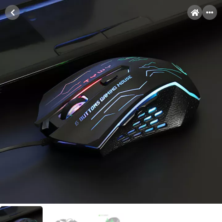
MENI
Račun
Pomoć pri kupovini
Kupovina na rate
Sve je lakše kad se podijeli!
Kupovinu na rate možete obaviti ukoliko posjedujete jednu od
Kupovina na rate
slikovito prikazanih kartica ispod.