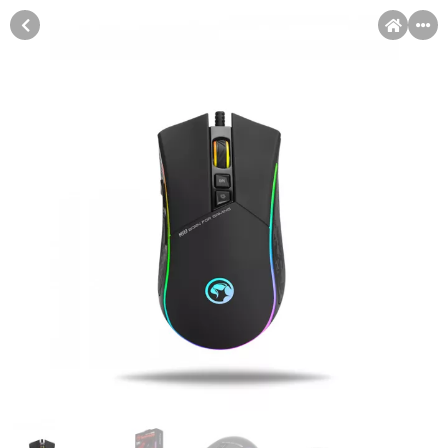
MENI
Račun
Pomoć pri kupovini
Kupovina na rate
Sve je lakše kad se podijeli!
Kupovinu na rate možete obaviti ukoliko posjedujete jednu od
Kupovina na rate
slikovito prikazanih kartica ispod.