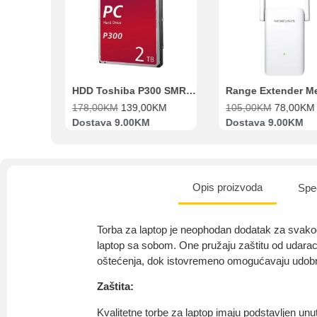
Beko Ugradbeni set N11 BBSE 123001 XD
HDD Toshiba P300 SMR 3.5″ 2TB SATA III
00
KM
178,00
KM
139,00
KM
105,00
KM
78,00
KM
va
Dostava 9.00KM
Dostava 9.00KM
Opis proizvoda
Spec
Torba za laptop je neophodan dodatak za svako
laptop sa sobom. One pružaju zaštitu od udaraca
oštećenja, dok istovremeno omogućavaju udobnos
Zaštita:
Kvalitetne torbe za laptop imaju podstavljen unut