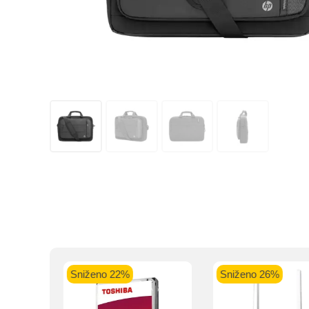
Kupovinu na r
Intesa Sanp
VISA Plati
Sniženo 22%
Sniženo 26%
ra