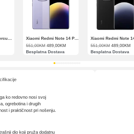
Pomoć pri kupovini
Bit će uračunati bankarski troškovi u iznosi od 3.5%
Range Extender Mercusys AX3000 ME80X Wi-Fi 6
Xiaomi Redmi Note 14 Pro 8GB 256GB Ljubičasti
551,00
KM
489,00
KM
551,00
KM
489,00
KM
Besplatna Dostava
Besplatna Dostava
ifikacije
ga ko redovno nosi svoj
, ogrebotina i drugih
t i praktičnost pri nošenju.
rašnji dio koji pruža dodatnu