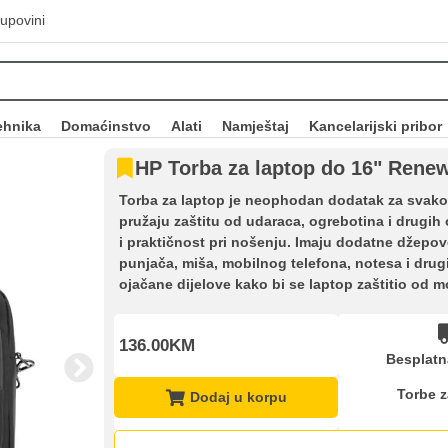
upovini
ehnika
Domaćinstvo
Alati
Namještaj
Kancelarijski pribor
HP Torba za laptop do 16" Rene
Torba za laptop je neophodan dodatak za svako
pružaju zaštitu od udaraca, ogrebotina i drug
i praktičnost pri nošenju. Imaju dodatne džepo
punjača, miša, mobilnog telefona, notesa i drugi
ojačane dijelove kako bi se laptop zaštitio od 
136.00KM
Besplatn
Torbe z
Dodaj u korpu