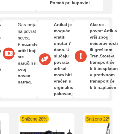
Zahtjev za reklamaciju
Pomoć pri kupovini
Informacije o dostavi
van
Garancija
Artikal je
Ako se
moguće
povrat Artikla
na povrat
vratiti
vrši zbog
re
novca
unutar 7
neispravnosti
O nama
Preuzmite
dana. U
ili greškom
ja,
artikl koji
slučaju
Tren.Store-a
ste
povrata,
transport će
i
naručili ili
Privatnost kupca
artikal
biti besplatan
avan
svoj
kartica ispod.
mora biti
u protivnom
novac
vraćen u
transport će
natrag.
Uvjeti i odredbe
orginalnom
biti naplaćen.
pakovanju.
 banka VISA
Sparkasse banka
Raiffeisen banka VISA
NL
do 24 rate
MasterCard
Magic Card do 36 rata
MasterC
Sniženo 28%
Sniženo 22%
Shop'n'Fun do 36 rata