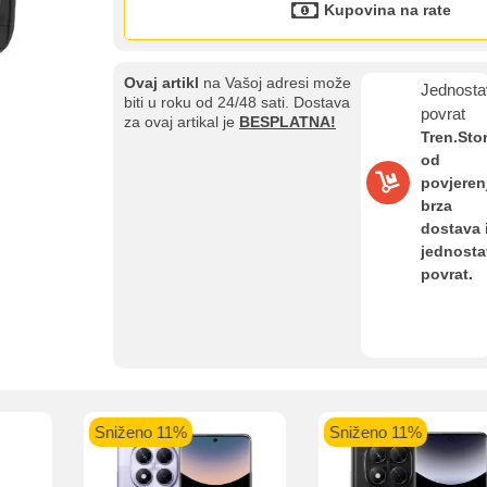
Kupovina na rate
Ovaj artikl
na Vašoj adresi može
Jednosta
biti u roku od 24/48 sati. Dostava
povrat
za ovaj artikal je
BESPLATNA!
Tren.Sto
od
povjeren
brza
Kupovina na rate
dostava 
Sve je lakše kad se podijeli!
jednost
ate možete obaviti ukoliko posjedujete jednu od slikovito prikazanih 
povrat.
aolo banka
Intesa Sanpaolo banka
UniCredit banka
UniCredit
num do 12
VISA Inspire do 12 rata
MasterCard Obročna
Obročna 
Sniženo 11%
Sniženo 11%
ta
do 24 rate