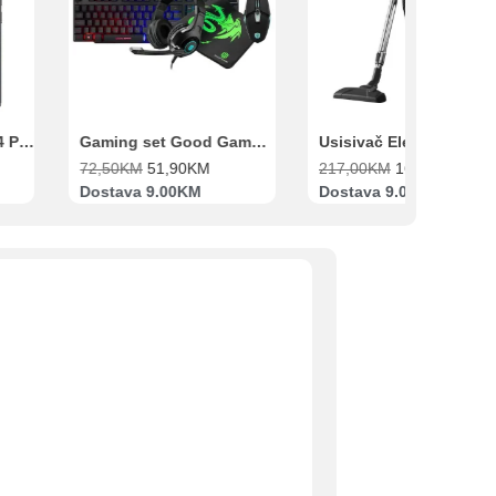
Xiaomi Redmi Note 14 Pro 8GB 256GB Crni
Gaming set Good Game Tastatura, Miš, Slušalice i podloga za miš
72,50
KM
51,90
KM
217,00
KM
169,00
KM
Dostava 9.00KM
Dostava 9.00KM