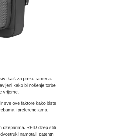
esivi kaiš za preko ramena.
avljeni kako bi nošenje torbe
že vrijeme.
zir sve ove faktore kako biste
trebama i preferencijama.
m džeparima. RFID džep štiti
dvostruki namotaji, patentni