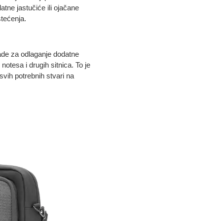
atne jastučiće ili ojačane
štećenja.
rade za odlaganje dodatne
otesa i drugih sitnica. To je
vih potrebnih stvari na