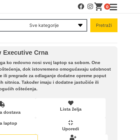
0
MENI
Sve kategorije
Pretraži
Račun
w Executive Crna
Pomoć pri kupovini
ga ko redovno nosi svoj laptop sa sobom. One
ih oštećenja, dok istovremeno omogućavaju udobnost
ve ili pregrade za odlaganje dodatne opreme poput
Kupovina na rate
h sitnica. Također imaju i dodatne jastučiće ili
mogućih oštećenja.
Lista želja
Lista želja
a dostava
Upoređeni proizvodi
a laptop
Uporedi