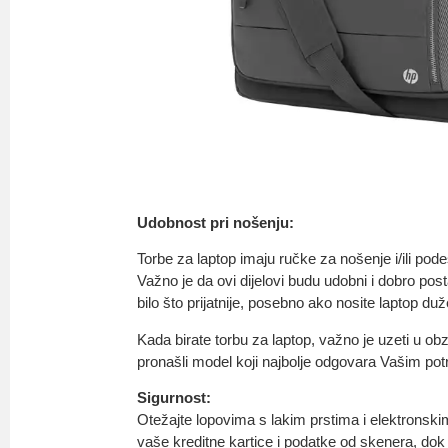
Udobnost pri nošenju:
Torbe za laptop imaju ručke za nošenje i/ili pod
Važno je da ovi dijelovi budu udobni i dobro post
bilo što prijatnije, posebno ako nosite laptop du
Kada birate torbu za laptop, važno je uzeti u ob
pronašli model koji najbolje odgovara Vašim po
Sigurnost:
Otežajte lopovima s lakim prstima i elektronski
vaše kreditne kartice i podatke od skenera, dok 