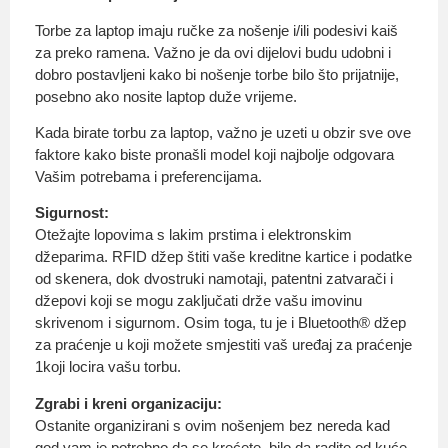
Torbe za laptop imaju ručke za nošenje i/ili podesivi kaiš
za preko ramena. Važno je da ovi dijelovi budu udobni i
dobro postavljeni kako bi nošenje torbe bilo što prijatnije,
posebno ako nosite laptop duže vrijeme.
Kada birate torbu za laptop, važno je uzeti u obzir sve ove
faktore kako biste pronašli model koji najbolje odgovara
Vašim potrebama i preferencijama.
Sigurnost:
Otežajte lopovima s lakim prstima i elektronskim
džeparima. RFID džep štiti vaše kreditne kartice i podatke
od skenera, dok dvostruki namotaji, patentni zatvarači i
džepovi koji se mogu zaključati drže vašu imovinu
skrivenom i sigurnom. Osim toga, tu je i Bluetooth® džep
za praćenje u koji možete smjestiti vaš uređaj za praćenje
1koji locira vašu torbu.
Zgrabi i kreni organizaciju:
Ostanite organizirani s ovim nošenjem bez nereda kad
god vam je potrebno da se krećete, bilo da radite od kuće