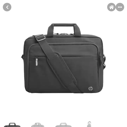
MENI
Račun
Pomoć pri kupovini
Kupovina na rate