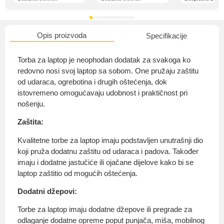
Opis proizvoda
Specifikacije
O nama
Torba za laptop je neophodan dodatak za svakoga ko
redovno nosi svoj laptop sa sobom. One pružaju zaštitu
od udaraca, ogrebotina i drugih oštećenja, dok
istovremeno omogućavaju udobnost i praktičnost pri
Privatnost kupca
nošenju.
Zaštita:
Kvalitetne torbe za laptop imaju podstavljen unutrašnji dio
koji pruža dodatnu zaštitu od udaraca i padova. Također
Uvjeti i odredbe
imaju i dodatne jastučiće ili ojačane dijelove kako bi se
laptop zaštitio od mogućih oštećenja.
Dodatni džepovi:
Torbe za laptop imaju dodatne džepove ili pregrade za
odlaganje dodatne opreme poput punjača, miša, mobilnog