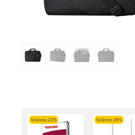
Kupovinu na r
Intesa Sanp
VISA Plati
Sniženo 22%
Sniženo 26%
ra