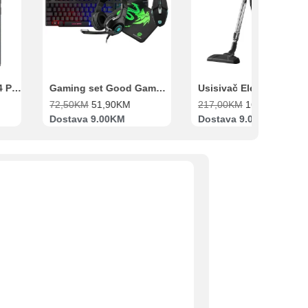
Xiaomi Redmi Note 14 Pro 8GB 256GB Crni
Gaming set Good Game Tastatura, Miš, Slušalice i podloga za miš
72,50
KM
51,90
KM
217,00
KM
169,00
KM
Dostava 9.00KM
Dostava 9.00KM