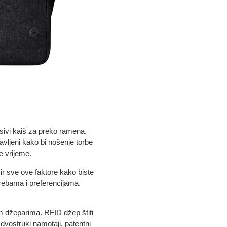
esivi kaiš za preko ramena.
avljeni kako bi nošenje torbe
že vrijeme.
zir sve ove faktore kako biste
trebama i preferencijama.
m džeparima. RFID džep štiti
dvostruki namotaji, patentni