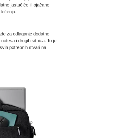
atne jastučiće ili ojačane
štećenja.
rade za odlaganje dodatne
otesa i drugih sitnica. To je
vih potrebnih stvari na