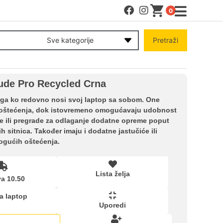
0
MENI
Sve kategorije
Pretraži
Račun
lude Pro Recycled Crna
Pomoć pri kupovini
ga ko redovno nosi svoj laptop sa sobom. One
ih oštećenja, dok istovremeno omogućavaju udobnost
ve ili pregrade za odlaganje dodatne opreme poput
Kupovina na rate
h sitnica. Također imaju i dodatne jastučiće ili
mogućih oštećenja.
Lista želja
Lista želja
a 10.50
Upoređeni proizvodi
a laptop
Uporedi