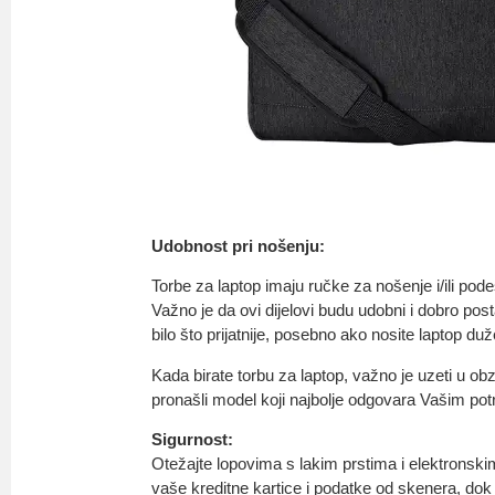
Udobnost pri nošenju:
Torbe za laptop imaju ručke za nošenje i/ili pod
Važno je da ovi dijelovi budu udobni i dobro post
bilo što prijatnije, posebno ako nosite laptop du
Kada birate torbu za laptop, važno je uzeti u ob
pronašli model koji najbolje odgovara Vašim po
Sigurnost:
Otežajte lopovima s lakim prstima i elektronski
vaše kreditne kartice i podatke od skenera, dok 