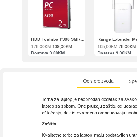
Beko Ugradbeni set N11 BBSE 123001 XD
HDD Toshiba P300 SMR 3.5″ 2TB SATA III
00
KM
178,00
KM
139,00
KM
105,00
KM
78,00
KM
va
Dostava 9.00KM
Dostava 9.00KM
Opis proizvoda
Spec
Torba za laptop je neophodan dodatak za svako
laptop sa sobom. One pružaju zaštitu od udaraca
oštećenja, dok istovremeno omogućavaju udobnos
Zaštita:
Kvalitetne torbe za laptop imaju podstavljen unut