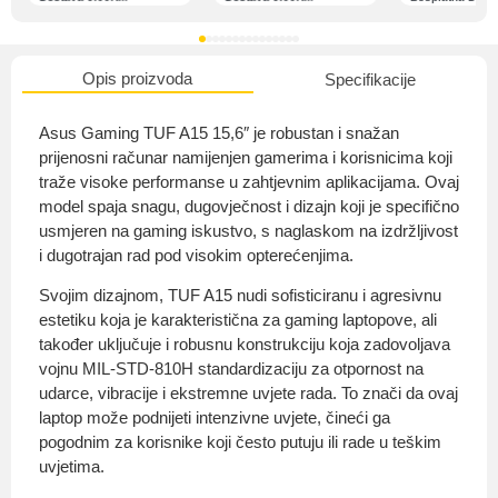
Opis proizvoda
Specifikacije
O nama
Asus Gaming TUF A15 15,6″ je robustan i snažan
prijenosni računar namijenjen gamerima i korisnicima koji
traže visoke performanse u zahtjevnim aplikacijama. Ovaj
model spaja snagu, dugovječnost i dizajn koji je specifično
Privatnost kupca
usmjeren na gaming iskustvo, s naglaskom na izdržljivost
i dugotrajan rad pod visokim opterećenjima.
Svojim dizajnom, TUF A15 nudi sofisticiranu i agresivnu
estetiku koja je karakteristična za gaming laptopove, ali
također uključuje i robusnu konstrukciju koja zadovoljava
Uvjeti i odredbe
vojnu MIL-STD-810H standardizaciju za otpornost na
udarce, vibracije i ekstremne uvjete rada. To znači da ovaj
laptop može podnijeti intenzivne uvjete, čineći ga
pogodnim za korisnike koji često putuju ili rade u teškim
uvjetima.