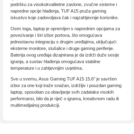
podršku za visokokvalitetne zaslone, zvučne sisteme i
napredne opcije hlađenja, TUF A15 pruža gaming
iskustvo koje zadovoljava čak i najzahtjevnije korisnike.
Osim toga, laptop je opremljen s naprednim opcijama za
povezivanje i širi izbor portova, što omogućava
jednostavnu integraciju s drugim uređajima, uključujući
eksterne monitore, slušalice i druge gaming periferije.
Baterija ovog uređaja dizajnirana je da izdrži duže sesije
igranja, a sustav hlađenja omogućava stabilne
temperature i u zahtjevnijim uvjetima.
Sve u svemu, Asus Gaming TUF A15 15,6″ je savršen
izbor za one koji traže snažan, izdržljiv i pouzdan gaming
laptop, sposoban za obavljanje svih zadataka visokih
performansi, bilo da je riječ o igrama, kreativnom radu ili
multimedijalnoj produkciji.