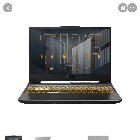
MENI
Račun
Pomoć pri kupovini
Kupovina na rate