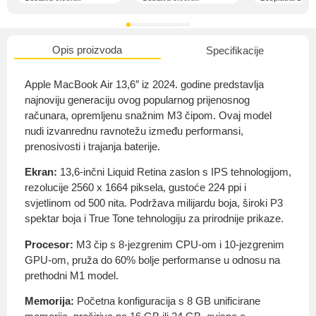
Opis proizvoda
Specifikacije
O nama
Apple MacBook Air 13,6″ iz 2024. godine predstavlja
najnoviju generaciju ovog popularnog prijenosnog
računara, opremljenu snažnim M3 čipom. Ovaj model
nudi izvanrednu ravnotežu između performansi,
Privatnost kupca
prenosivosti i trajanja baterije.
Ekran:
13,6-inčni Liquid Retina zaslon s IPS tehnologijom,
rezolucije 2560 x 1664 piksela, gustoće 224 ppi i
svjetlinom od 500 nita. Podržava milijardu boja, široki P3
spektar boja i True Tone tehnologiju za prirodnije prikaze.
Uvjeti i odredbe
Procesor:
M3 čip s 8-jezgrenim CPU-om i 10-jezgrenim
GPU-om, pruža do 60% bolje performanse u odnosu na
prethodni M1 model.
Memorija:
Početna konfiguracija s 8 GB unificirane