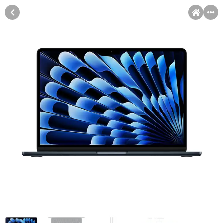
MENI
Račun
Pomoć pri kupovini
Kupovina na rate