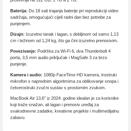
Baterija:
Do 18 sati trajanja baterije pri reprodukciji video
sadržaja, omogućujući cijeli radni dan bez potrebe za
punjenjem.
Dizajn:
Izuzetno tanak i lagan, s debljinom od samo 1,13
cm i težinom od 1,24 kg, što ga čini izuzetno prenosivim.
Povezivanje:
Podrška za Wi-Fi 6, dva Thunderbolt 4
porta, 3,5 mm audio priključak i MagSafe 3 za brzo
punjenje.
Kamera i audio:
1080p FaceTime HD kamera, trostruki
mikrofon s naprednim algoritmima za oblikovanje snopa i
četverostruki zvučni sustav s prostornim zvukom.
MacBook Air 13,6″ iz 2024. godine idealan je za korisnike
koji traže snažan, ali lagan i prenosiv uređaj za
svakodnevne zadatke, kreativne projekte i multimedijalnu
zabavu.