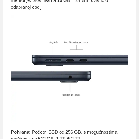
memorije, proširiva na 16 GB ili 24 GB, ovisno o
odabranoj opciji.
Pohrana:
Početni SSD od 256 GB, s mogućnostima
proširenja na 512 GB, 1 TB ili 2 TB.