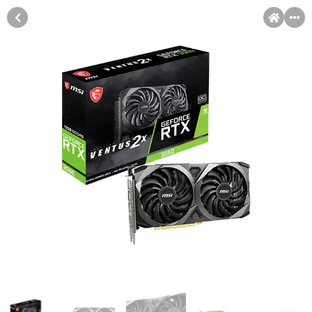
MENI
Račun
Pomoć pri kupovini
Kupovina na rate
Kupovina na rate
Sve je lakše kad se podijeli!
Kupovinu na rate možete obaviti ukoliko posjedujete jednu od