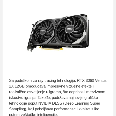
Sa podrškom za ray tracing tehnologiju, RTX 3060 Ventus
2X 12GB omogućava impresivne vizuelne efekte i
realistično osvetljenje u igrama, što doprinosi imerzivnom
iskustvu igranja. Takođe, podržava najnovije grafičke
tehnologije poput NVIDIA DLSS (Deep Learning Super
Sampling), koji poboljšava performanse i kvalitet slike
putem veštačke inteligencije.