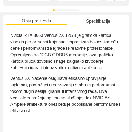
Opis proizvoda
Specifikacije
O nama
Nvidia RTX 3060 Ventus 2X 12GB je grafička kartica
visokih performansi koja nudi impresivan balans između
cene i performansi za igrače i kreativne profesionalce.
Opremljena sa 12GB GDDR6 memorije, ova grafička
Privatnost kupca
kartica pruža dovoljno snage za glatko izvođenje
zahtevnih igara i intenzivnih kreativnih aplikacija.
Ventus 2X hlađenje osigurava efikasno upravljanje
toplotom, pomažući u održavanju stabilnih performansi
tokom dugih sesija igranja ili intenzivnog rada. Dva
Uvjeti i odredbe
ventilatora pružaju optimalno hlađenje, dok NVIDIA’s
Ampere arhitektura obezbeđuje poboljšane performanse i
efikasnost.