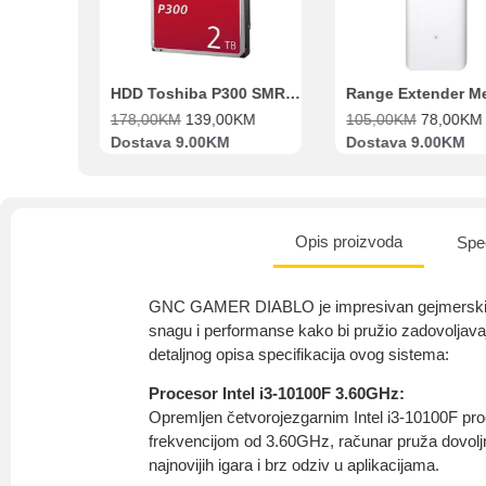
Beko Ugradbeni set N11 BBSE 123001 XD
HDD Toshiba P300 SMR 3.5″ 2TB SATA III
00
KM
178,00
KM
139,00
KM
105,00
KM
78,00
KM
va
Dostava 9.00KM
Dostava 9.00KM
Opis proizvoda
Spec
GNC GAMER DIABLO je impresivan gejmerski r
snagu i performanse kako bi pružio zadovoljava
detaljnog opisa specifikacija ovog sistema:
Procesor Intel i3-10100F 3.60GHz:
Opremljen četvorojezgarnim Intel i3-10100F 
frekvencijom od 3.60GHz, računar pruža dovolj
najnovijih igara i brz odziv u aplikacijama.