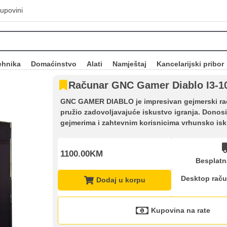
upovini
ehnika
Domaćinstvo
Alati
Namještaj
Kancelarijski pribor
Računar GNC Gamer Diablo I3-1
GNC GAMER DIABLO je impresivan gejmerski rač
pružio zadovoljavajuće iskustvo igranja. Donosi 
gejmerima i zahtevnim korisnicima vrhunsko isku
1100.00KM
Besplatn
Desktop raču
Dodaj u korpu
Kupovina na rate