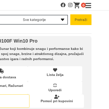
0
MENI
Sve kategorije
Pretraži
Račun
0100F Win10 Pro
Pomoć pri kupovini
unar koji kombinuje snagu i performanse kako bi
spoj snage, brzine i atraktivnog dizajna, pružajući
stvo igara i radnih performansi.
Kupovina na rate
Lista želja
Lista želja
a dostava
nari
,
Računari
Uporedi
Upoređeni proizvodi
Pomoć pri kupovini