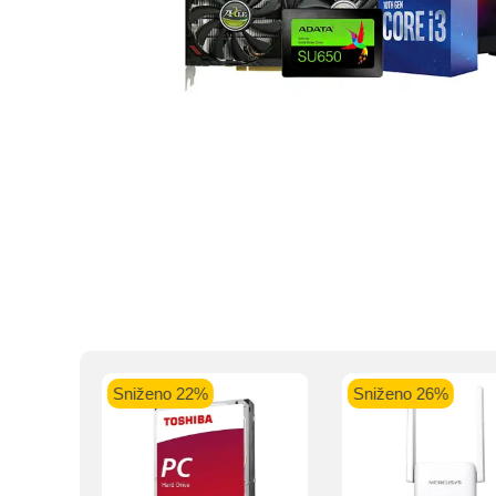
Kupovinu na r
Intesa Sanp
VISA Plati
ra
Sniženo 22%
Sniženo 26%