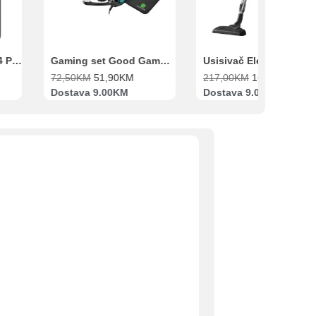
Xiaomi Redmi Note 14 Pro 8GB 256GB Crni
Gaming set Good Game Tastatura, Miš, Slušalice i podloga za miš
72,50
KM
51,90
KM
217,00
KM
169,00
KM
Dostava 9.00KM
Dostava 9.00KM