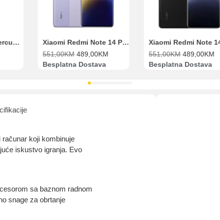
Range Extender Mercusys AX3000 ME80X Wi-Fi 6
Xiaomi Redmi Note 14 Pro 8GB 256GB Ljubičasti
551,00
KM
489,00
KM
551,00
KM
489,00
KM
Besplatna Dostava
Besplatna Dostava
ifikacije
ačunar koji kombinuje
juće iskustvo igranja. Evo
procesorom sa baznom radnom
no snage za obrtanje