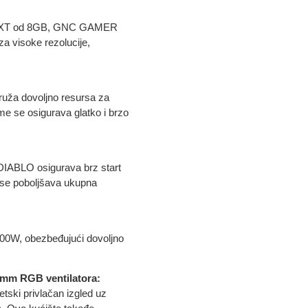
00XT od 8GB, GNC GAMER
a visoke rezolucije,
uža dovoljno resursa za
me se osigurava glatko i brzo
ABLO osigurava brz start
e se poboljšava ukupna
00W, obezbeđujući dovoljno
mm RGB ventilatora:
ki privlačan izgled uz