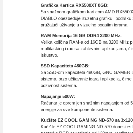
Grafička Kartica RX5500XT 8GB:
Sa snažnom grafičkom karticom AMD RX55
DIABLO obezbeđuje izuzetnu grafiku i podršku z
pružajući uživanje u vizuelno bogatim igrama.
RAM Memorija 16 GB DDR4 3200 MHz:
Velika količina RAM-a od 16GB na 3200 MHz pr
multitasking i rad sa zahtevnim aplikacijama, či
iskustvo.
SSD Kapaciteta 480GB:
Sa SSD-om kapaciteta 480GB, GNC GAMER DI
sistema, brzo učitavanje igara i aplikacija, čim
odzivnost sistema.
Napajanje 500W:
Računar je opremljen snažnim napajanjem od 5
energije za sve komponente sistema.
Kućište EZ COOL GAMING ND-570 sa 3x120
Kućište EZ COOL GAMING ND-570 donosi estets