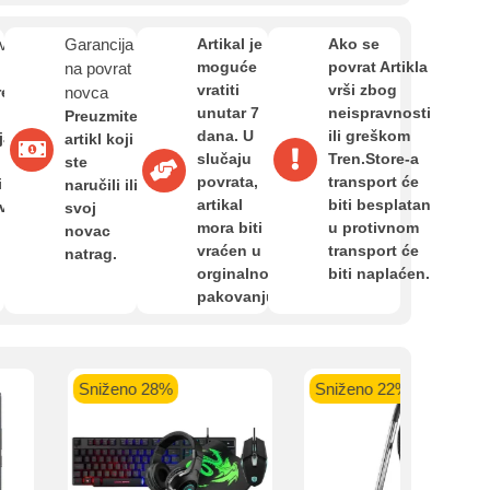
Zahtjev za reklamaciju
van
Garancija
Artikal je
Ako se
moguće
povrat Artikla
na povrat
Informacije o dostavi
vratiti
vrši zbog
re
novca
unutar 7
neispravnosti
Preuzmite
dana. U
ili greškom
ja,
artikl koji
kartica ispod.
slučaju
Tren.Store-a
O nama
ste
povrata,
transport će
i
naručili ili
artikal
biti besplatan
avan
svoj
mora biti
u protivnom
novac
Privatnost kupca
vraćen u
transport će
natrag.
orginalnom
biti naplaćen.
pakovanju.
 banka VISA
Sparkasse banka
Raiffeisen banka VISA
NL
Uvjeti i odredbe
do 24 rate
MasterCard
Magic Card do 36 rata
MasterC
Shop'n'Fun do 36 rata
Sniženo 28%
Sniženo 22%