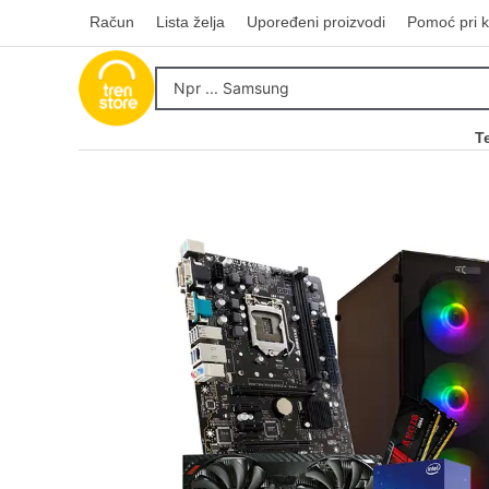
Račun
Lista želja
Upoređeni proizvodi
Pomoć pri k
T