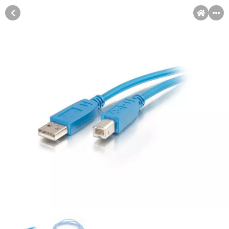
MENI
Račun
Pomoć pri kupovini
Kupovina na rate
Sve je lakše kad se podijeli!
Kupovina na rate
Kupovinu na rate možete obaviti ukoliko posjedujete jednu od
slikovito prikazanih kartica ispod.