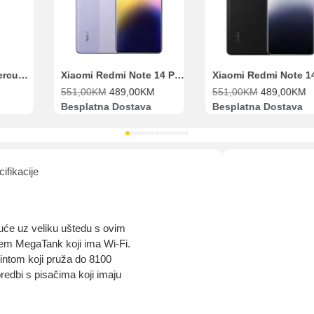
Range Extender Mercusys AX3000 ME80X Wi-Fi 6
Xiaomi Redmi Note 14 Pro 8GB 256GB Ljubičasti
551,00
KM
489,00
KM
551,00
KM
489,00
KM
Besplatna Dostava
Besplatna Dostava
ifikacije
kuće uz veliku uštedu s ovim
čem MegaTank koji ima Wi-Fi.
tintom koji pruža do 8100
oredbi s pisačima koji imaju