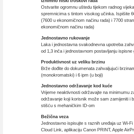
Iznimno niski troškovi rada
Ostvarite ogromnu uštedu tijekom radnog vijeka
spremnicima s tintom visokog učinka. Ispišite 
(7600 u ekonomičnom načinu rada) i 7700 strani
ekonomičnom načinu rada)
Jednostavno rukovanje
Laka i jednostavna svakodnevna upotreba zahv
od 1,3 inča i jednostavnom postavljanju ispisne
Produktivnost uz veliku brzinu
Brže dođite do dokumenata zahvaljujući brzinam
(monokromatski) i 6 ipm (u boji)
Jednostavno održavanje kod kuće
Vrijeme neaktivnosti održavajte na minimumu z
održavanje koji korisnik može sam zamijeniti i 
stišću s mehaničkim ID-om
Bežična veza
Jednostavno ispisujte s raznih uređaja uz Wi-F
Cloud Link, aplikaciju Canon PRINT, Apple AirPr