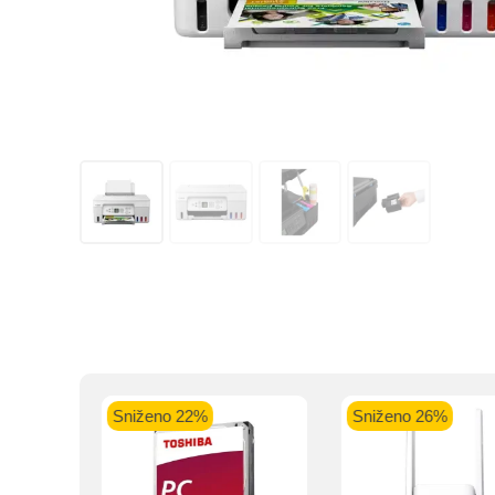
Kupovinu na r
Intesa Sanp
VISA Plati
ra
Sniženo 22%
Sniženo 26%