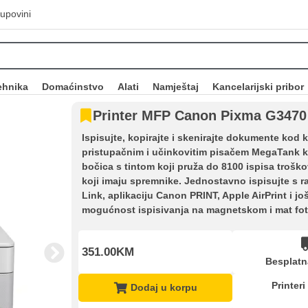
upovini
ehnika
Domaćinstvo
Alati
Namještaj
Kancelarijski pribor
Printer MFP Canon Pixma G347
Ispisujte, kopirajte i skenirajte dokumente kod 
pristupačnim i učinkovitim pisačem MegaTank ko
bočica s tintom koji pruža do 8100 ispisa trošk
koji imaju spremnike. Jednostavno ispisujte s r
Link, aplikaciju Canon PRINT, Apple AirPrint i j
mogućnost ispisivanja na magnetskom i mat fot
351.00KM
Besplatn
Printeri
Dodaj u korpu