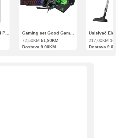
Xiaomi Redmi Note 14 Pro 8GB 256GB Crni
Gaming set Good Game Tastatura, Miš, Slušalice i podloga za miš
72,50
KM
51,90
KM
217,00
KM
169,00
KM
Dostava 9.00KM
Dostava 9.00KM