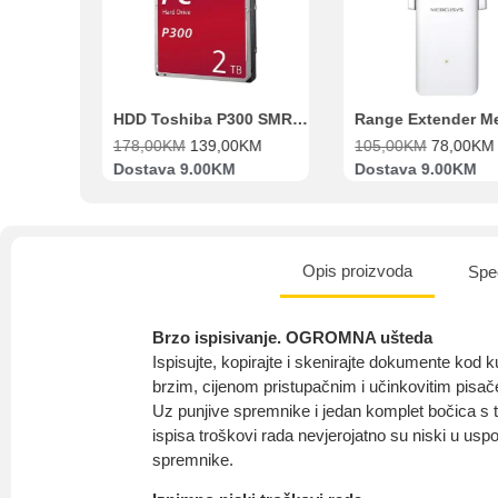
Beko Ugradbeni set N11 BBSE 123001 XD
HDD Toshiba P300 SMR 3.5″ 2TB SATA III
00
KM
178,00
KM
139,00
KM
105,00
KM
78,00
KM
va
Dostava 9.00KM
Dostava 9.00KM
Opis proizvoda
Spec
Brzo ispisivanje. OGROMNA ušteda
Ispisujte, kopirajte i skenirajte dokumente kod 
brzim, cijenom pristupačnim i učinkovitim pisa
Uz punjive spremnike i jedan komplet bočica s 
ispisa troškovi rada nevjerojatno su niski u usp
spremnike.