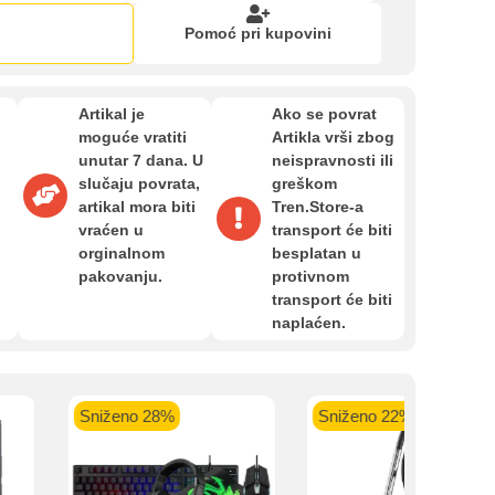
Zahtjev za reklamaciju
Pomoć pri kupovini
Informacije o dostavi
Artikal je
Ako se povrat
kartica ispod.
moguće vratiti
Artikla vrši zbog
unutar 7 dana. U
neispravnosti ili
O nama
l
slučaju povrata,
greškom
i
artikal mora biti
Tren.Store-a
vraćen u
transport će biti
Privatnost kupca
orginalnom
besplatan u
 banka VISA
Sparkasse banka
Raiffeisen banka VISA
NL
pakovanju.
protivnom
do 24 rate
MasterCard
Magic Card do 36 rata
MasterC
transport će biti
Shop'n'Fun do 36 rata
Uvjeti i odredbe
naplaćen.
Sniženo 28%
Sniženo 22%