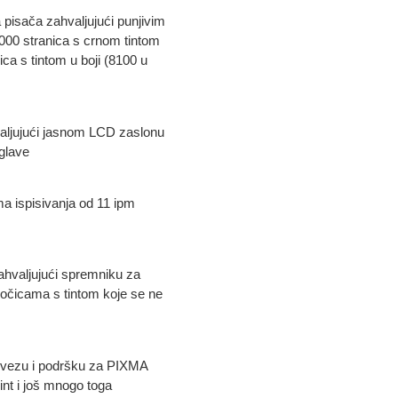
 pisača zahvaljujući punjivim
6000 stranica s crnom tintom
ca s tintom u boji (8100 u
aljujući jasnom LCD zaslonu
 glave
a ispisivanja od 11 ipm
ahvaljujući spremniku za
bočicama s tintom koje se ne
i vezu i podršku za PIXMA
int i još mnogo toga