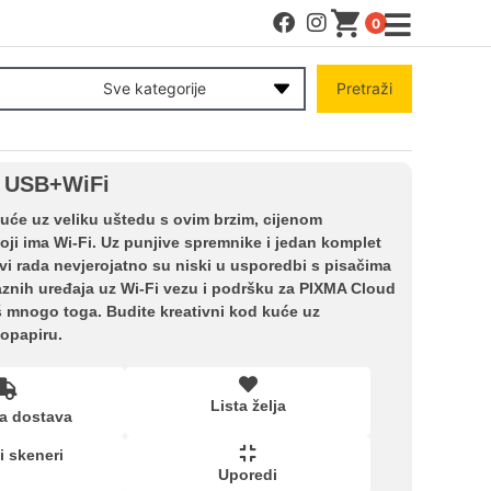
0
MENI
Sve kategorije
Pretraži
Račun
0 USB+WiFi
Pomoć pri kupovini
kuće uz veliku uštedu s ovim brzim, cijenom
ji ima Wi-Fi. Uz punjive spremnike i jedan komplet
ovi rada nevjerojatno su niski u usporedbi s pisačima
Kupovina na rate
aznih uređaja uz Wi-Fi vezu i podršku za PIXMA Cloud
oš mnogo toga. Budite kreativni kod kuće uz
opapiru.
Lista želja
Lista želja
a dostava
Upoređeni proizvodi
 i skeneri
Uporedi