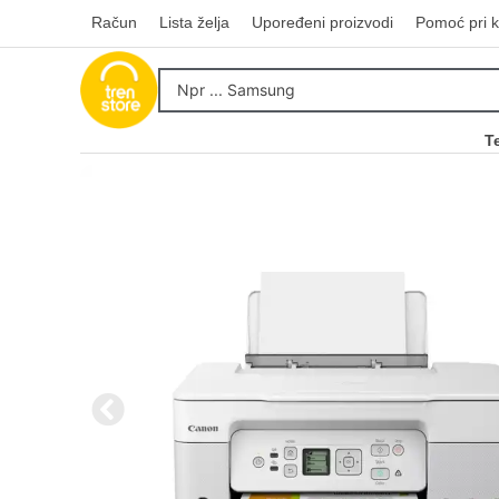
Račun
Lista želja
Upoređeni proizvodi
Pomoć pri k
T