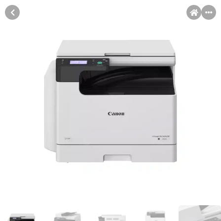
MENI
Račun
Pomoć pri kupovini
Kupovina na rate
Kupovina na rate