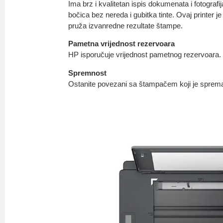
Ima brz i kvalitetan ispis dokumenata i fotograf
bočica bez nereda i gubitka tinte. Ovaj printer j
pruža izvanredne rezultate štampe.
Pametna vrijednost rezervoara
HP isporučuje vrijednost pametnog rezervoara.
Spremnost
Ostanite povezani sa štampačem koji je sprema