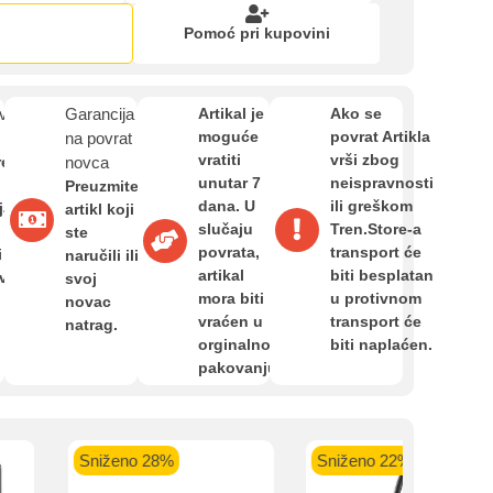
Zahtjev za reklamaciju
Pomoć pri kupovini
Informacije o dostavi
van
Garancija
Artikal je
Ako se
moguće
povrat Artikla
na povrat
vratiti
vrši zbog
O nama
re
novca
unutar 7
neispravnosti
Preuzmite
dana. U
ili greškom
ja,
artikl koji
kartica ispod.
slučaju
Tren.Store-a
ste
Privatnost kupca
povrata,
transport će
i
naručili ili
artikal
biti besplatan
avan
svoj
mora biti
u protivnom
novac
Uvjeti i odredbe
vraćen u
transport će
natrag.
orginalnom
biti naplaćen.
pakovanju.
 banka VISA
Sparkasse banka
Raiffeisen banka VISA
NL
do 24 rate
MasterCard
Magic Card do 36 rata
MasterC
Shop'n'Fun do 36 rata
Sniženo 28%
Sniženo 22%