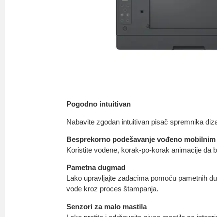
Pogodno intuitivan
Nabavite zgodan intuitivan pisač spremnika diza
Besprekorno podešavanje vođeno mobilnim
Koristite vođene, korak-po-korak animacije da 
Pametna dugmad
Lako upravljajte zadacima pomoću pametnih dug
vode kroz proces štampanja.
Senzori za malo mastila