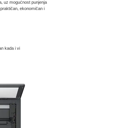
ija, uz mogućnost punjenja
e praktičan, ekonomičan i
n kada i vi