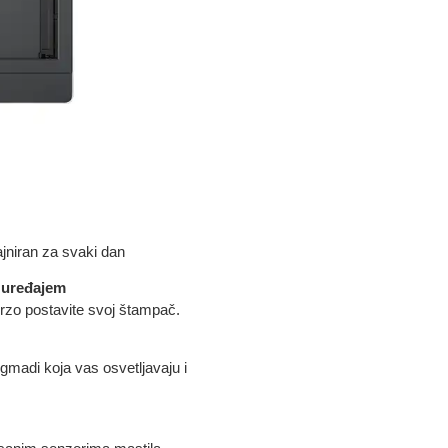
jniran za svaki dan
 uređajem
brzo postavite svoj štampač.
madi koja vas osvetljavaju i