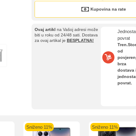
Kupovina na rate
Ovaj artikl
na Vašoj adresi može
Jednosta
biti u roku od 24/48 sati. Dostava
povrat
za ovaj artikal je
BESPLATNA!
Tren.Sto
Kupovina na rate
od
Sve je lakše kad se podijeli!
povjeren
ate možete obaviti ukoliko posjedujete jednu od slikovito prikazanih 
brza
dostava 
jednost
povrat.
aolo banka
Intesa Sanpaolo banka
UniCredit banka
UniCredit
num do 12
VISA Inspire do 12 rata
MasterCard Obročna
Obročna 
ta
do 24 rate
Sniženo 11%
Sniženo 11%
Pomoć pri kupovini