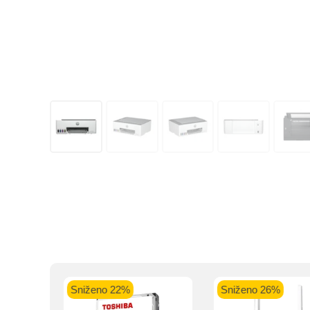
Kupovinu na r
Intesa Sanp
VISA Plati
ra
Sniženo 22%
Sniženo 26%