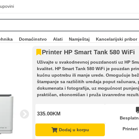
upovini
ehnika
Domaćinstvo
Alati
Namještaj
Kancelarijski pribor
Printer HP Smart Tank 580 WiFi
Uživajte u svakodnevnoj pouzdanosti uz HP Sma
kvalitet. HP Smart Tank 580 WiFi je pouzdan prin
kućnu upotrebu ili manje urede. Omogućuje bež
štampanje sa različitih uređaja poput računara, p
dokumenata i fotografija, uz mogućnost punjenja 
praktičan, ekonomičan i pruža izvanredne rezult
335.00KM
Besplatn
Printeri
Dodaj u korpu