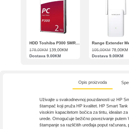
Beko Ugradbeni set N11 BBSE 123001 XD
HDD Toshiba P300 SMR 3.5″ 2TB SATA III
00
KM
178,00
KM
139,00
KM
105,00
KM
78,00
KM
va
Dostava 9.00KM
Dostava 9.00KM
Opis proizvoda
Spec
Uživajte u svakodnevnoj pouzdanosti uz HP Sm
štampač koji pruža HP kvalitet. HP Smart Tank 
visokim kapacitetom bočica za tintu, idealan za
urede. Omogućuje bežično povezivanje putem W
štampanje sa različitih uređaja poput računara, p