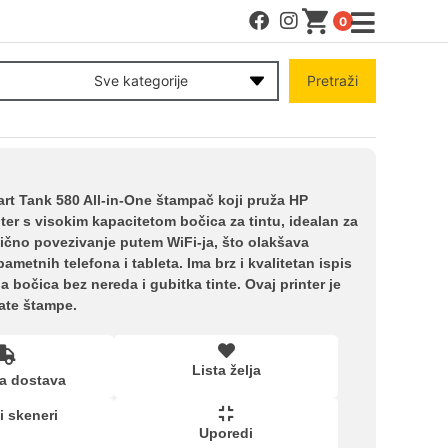
0
MENI
Sve kategorije
Pretraži
Račun
Pomoć pri kupovini
rt Tank 580 All-in-One štampač koji pruža HP
ter s visokim kapacitetom bočica za tintu, idealan za
ično povezivanje putem WiFi-ja, što olakšava
Kupovina na rate
ametnih telefona i tableta. Ima brz i kvalitetan ispis
bočica bez nereda i gubitka tinte. Ovaj printer je
ate štampe.
Lista želja
Lista želja
a dostava
Upoređeni proizvodi
 i skeneri
Uporedi