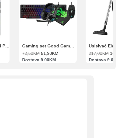
Xiaomi Redmi Note 14 Pro 8GB 256GB Crni
Gaming set Good Game Tastatura, Miš, Slušalice i podloga za miš
72,50
KM
51,90
KM
217,00
KM
169,00
KM
Dostava 9.00KM
Dostava 9.00KM