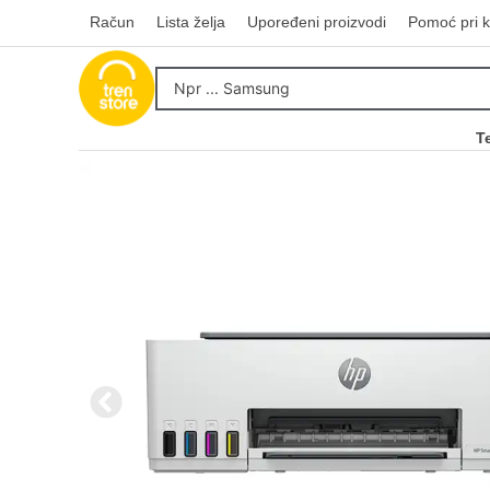
Račun
Lista želja
Upoređeni proizvodi
Pomoć pri k
T