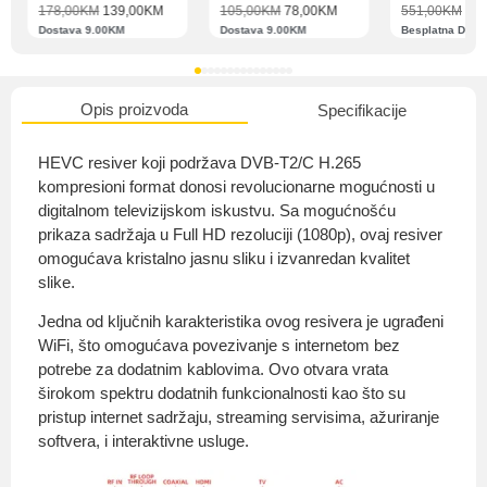
178,00
KM
139,00
KM
105,00
KM
78,00
KM
551,00
KM
489
Dostava 9.00KM
Dostava 9.00KM
Besplatna Dost
O nama
Opis proizvoda
Specifikacije
HEVC resiver koji podržava DVB-T2/C H.265
kompresioni format donosi revolucionarne mogućnosti u
digitalnom televizijskom iskustvu. Sa mogućnošću
Privatnost kupca
prikaza sadržaja u Full HD rezoluciji (1080p), ovaj resiver
omogućava kristalno jasnu sliku i izvanredan kvalitet
slike.
Jedna od ključnih karakteristika ovog resivera je ugrađeni
Uvjeti i odredbe
WiFi, što omogućava povezivanje s internetom bez
potrebe za dodatnim kablovima. Ovo otvara vrata
širokom spektru dodatnih funkcionalnosti kao što su
pristup internet sadržaju, streaming servisima, ažuriranje
softvera, i interaktivne usluge.