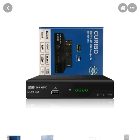
MENI
Račun
Pomoć pri kupovini
Kupovina na rate
Kupovina na rate
Sve je lakše kad se podijeli!
Kupovinu na rate možete obaviti ukoliko posjedujete jednu od