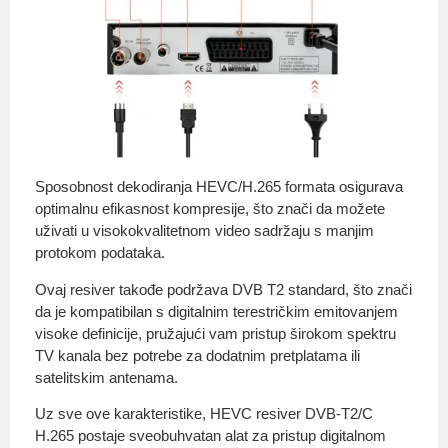
Sposobnost dekodiranja HEVC/H.265 formata osigurava
optimalnu efikasnost kompresije, što znači da možete
uživati u visokokvalitetnom video sadržaju s manjim
protokom podataka.
Ovaj resiver takođe podržava DVB T2 standard, što znači
da je kompatibilan s digitalnim terestričkim emitovanjem
visoke definicije, pružajući vam pristup širokom spektru
TV kanala bez potrebe za dodatnim pretplatama ili
satelitskim antenama.
Uz sve ove karakteristike, HEVC resiver DVB-T2/C
H.265 postaje sveobuhvatan alat za pristup digitalnom