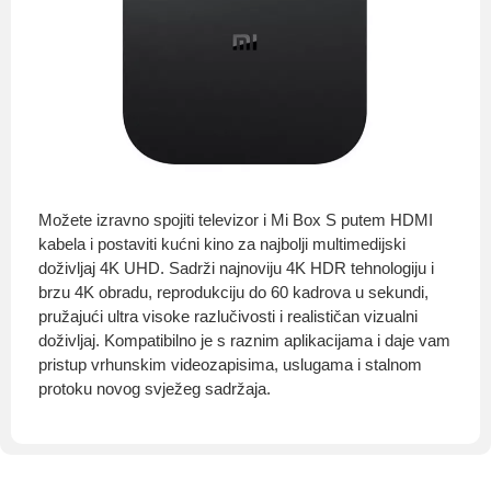
Možete izravno spojiti televizor i Mi Box S putem HDMI
kabela i postaviti kućni kino za najbolji multimedijski
doživljaj 4K UHD. Sadrži najnoviju 4K HDR tehnologiju i
brzu 4K obradu, reprodukciju do 60 kadrova u sekundi,
pružajući ultra visoke razlučivosti i realističan vizualni
doživljaj. Kompatibilno je s raznim aplikacijama i daje vam
pristup vrhunskim videozapisima, uslugama i stalnom
protoku novog svježeg sadržaja.