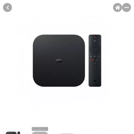
MENI
Račun
Pomoć pri kupovini
Kupovina na rate
Kupovina na rate
Sve je lakše kad se podijeli!
Kupovinu na rate možete obaviti ukoliko posjedujete jednu od
slikovito prikazanih kartica ispod.