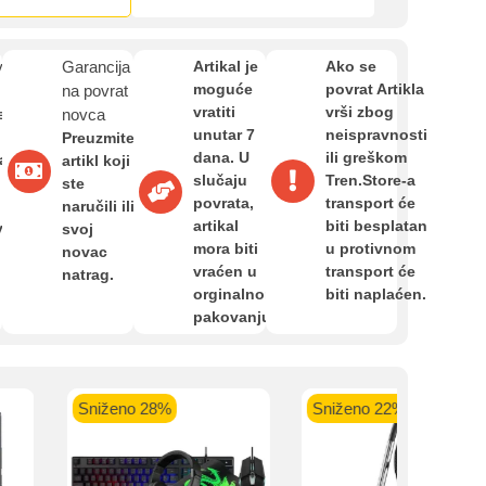
Zahtjev za reklamaciju
van
Garancija
Artikal je
Ako se
Informacije o dostavi
moguće
povrat Artikla
na povrat
vratiti
vrši zbog
e
novca
unutar 7
neispravnosti
Preuzmite
dana. U
ili greškom
O nama
a,
artikl koji
slučaju
Tren.Store-a
ste
povrata,
transport će
naručili ili
artikal
biti besplatan
van
svoj
Privatnost kupca
mora biti
u protivnom
novac
vraćen u
transport će
kartica ispod.
natrag.
orginalnom
biti naplaćen.
Uvjeti i odredbe
pakovanju.
Sniženo 28%
Sniženo 22%
 banka VISA
Sparkasse banka
Raiffeisen banka VISA
NL
do 24 rate
MasterCard
Magic Card do 36 rata
MasterC
Shop'n'Fun do 36 rata