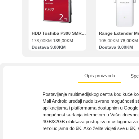
Beko Ugradbeni set N11 BBSE 123001 XD
HDD Toshiba P300 SMR 3.5″ 2TB SATA III
00
KM
178,00
KM
139,00
KM
105,00
KM
78,00
KM
va
Dostava 9.00KM
Dostava 9.00KM
Opis proizvoda
Spec
Postavljanje multimedijskog centra kod kuće ko
Mali Android uređaji nude izvrsne mogućnosti s
aplikacijama i platformama dostupnim u Google 
mogućnost surfanja internetom u Vašoj dnevnoj
4GB/32GB olakšava pristup svim uslugama za fi
rezolucijama do 6K. Ako želite vidjeti sve u 6K,