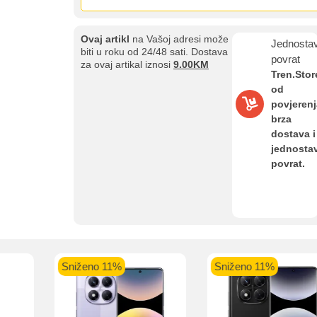
Ovaj artikl
na Vašoj adresi može
Jednosta
biti u roku od 24/48 sati. Dostava
povrat
za ovaj artikal iznosi
9.00KM
Tren.Stor
od
povjerenj
brza
dostava i
Kupovina na rate
jednosta
Sve je lakše kad se podijeli!
povrat.
ate možete obaviti ukoliko posjedujete jednu od slikovito prikazanih 
Sniženo 11%
Sniženo 11%
aolo banka
Intesa Sanpaolo banka
UniCredit banka
UniCredit
num do 12
VISA Inspire do 12 rata
MasterCard Obročna
Obročna 
ta
do 24 rate