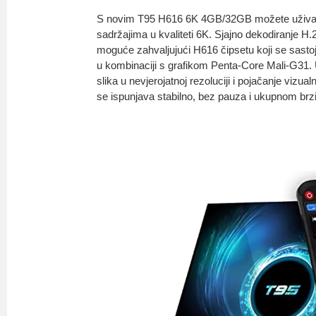
S novim T95 H616 6K 4GB/32GB možete uživati 
sadržajima u kvaliteti 6K. Sjajno dekodiranje H.2
moguće zahvaljujući H616 čipsetu koji se sastoji 
u kombinaciji s grafikom Penta-Core Mali-G31. U
slika u nevjerojatnoj rezoluciji i pojačanje vizual
se ispunjava stabilno, bez pauza i ukupnom br