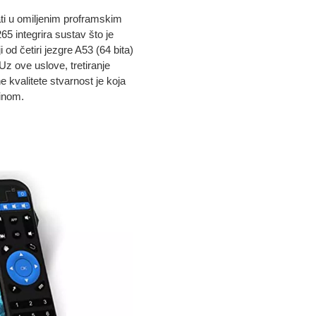
​​u omiljenim proframskim
65 integrira sustav što je
od četiri jezgre A53 (64 bita)
z ove uslove, tretiranje
ne kvalitete stvarnost je koja
zinom.