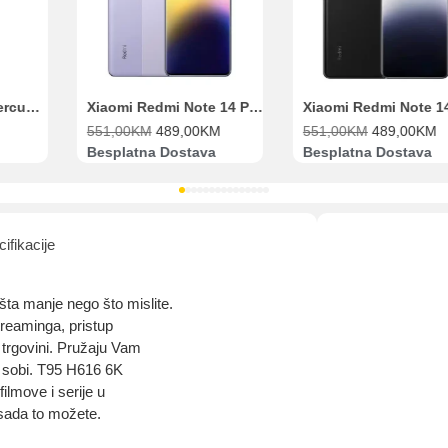
Pomoć pri kupovini
Bit će uračunati bankarski troškovi u iznosi od 3.5%
Range Extender Mercusys AX3000 ME80X Wi-Fi 6
Xiaomi Redmi Note 14 Pro 8GB 256GB Ljubičasti
551,00
KM
489,00
KM
551,00
KM
489,00
KM
Besplatna Dostava
Besplatna Dostava
ifikacije
šta manje nego što mislite.
treaminga, pristup
trgovini. Pružaju Vam
 sobi. T95 H616 6K
lmove i serije u
 sada to možete.