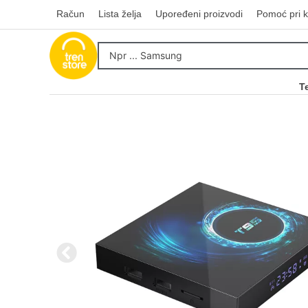
Račun
Lista želja
Upoređeni proizvodi
Pomoć pri k
T