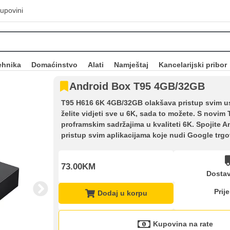
upovini
ehnika
Domaćinstvo
Alati
Namještaj
Kancelarijski pribor
Android Box T95 4GB/32GB
T95 H616 6K 4GB/32GB olakšava pristup svim usl
želite vidjeti sve u 6K, sada to možete. S novim
proframskim sadržajima u kvaliteti 6K. Spojite 
pristup svim aplikacijama koje nudi Google trgo
73.00KM
Dostav
Prij
Dodaj u korpu
Kupovina na rate