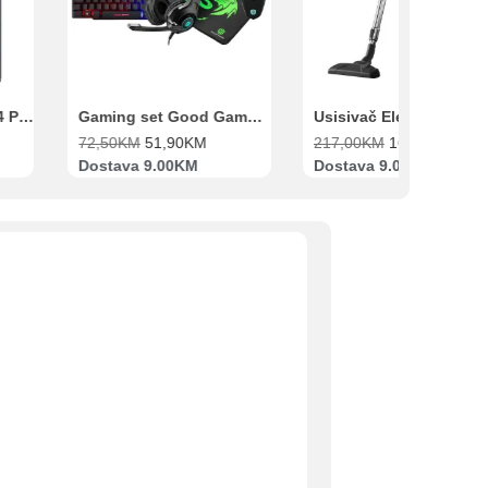
Xiaomi Redmi Note 14 Pro 8GB 256GB Crni
Gaming set Good Game Tastatura, Miš, Slušalice i podloga za miš
72,50
KM
51,90
KM
217,00
KM
169,00
KM
Dostava 9.00KM
Dostava 9.00KM