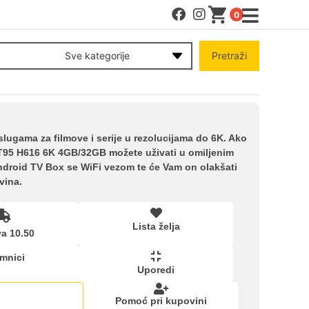
0
MENI
Sve kategorije
Pretraži
Račun
Pomoć pri kupovini
ugama za filmove i serije u rezolucijama do 6K. Ako
 T95 H616 6K 4GB/32GB možete uživati ​​u omiljenim
Android TV Box se WiFi vezom te će Vam on olakšati
Kupovina na rate
vina.
Lista želja
Lista želja
a 10.50
emnici
Upoređeni proizvodi
Uporedi
Pomoć pri kupovini