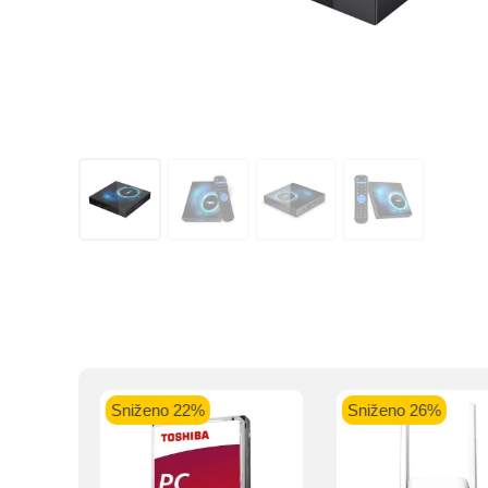
Kupovinu na r
Sniženo 22%
Sniženo 26%
Intesa Sanp
VISA Plati
ra