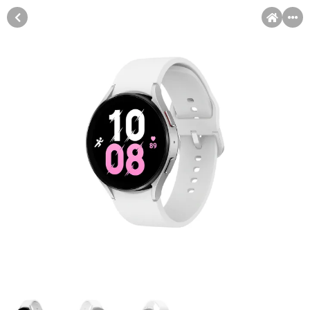
MENI
Račun
Pomoć pri kupovini
Kupovina na rate