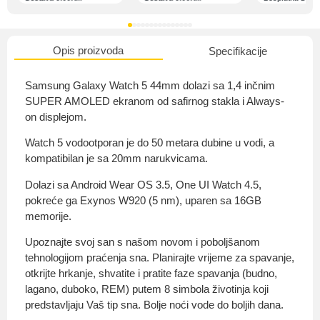
Opis proizvoda
Specifikacije
O nama
Samsung Galaxy Watch 5 44mm dolazi sa 1,4 inčnim
SUPER AMOLED ekranom od safirnog stakla i Always-
on displejom.
Privatnost kupca
Watch 5 vodootporan je do 50 metara dubine u vodi, a
kompatibilan je sa 20mm narukvicama.
Dolazi sa Android Wear OS 3.5, One UI Watch 4.5,
pokreće ga Exynos W920 (5 nm), uparen sa 16GB
memorije.
Uvjeti i odredbe
Upoznajte svoj san s našom novom i poboljšanom
tehnologijom praćenja sna. Planirajte vrijeme za spavanje,
otkrijte hrkanje, shvatite i pratite faze spavanja (budno,
lagano, duboko, REM) putem 8 simbola životinja koji
predstavljaju Vaš tip sna. Bolje noći vode do boljih dana.