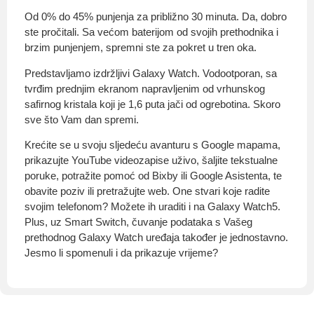
Od 0% do 45% punjenja za približno 30 minuta. Da, dobro
ste pročitali. Sa većom baterijom od svojih prethodnika i
brzim punjenjem, spremni ste za pokret u tren oka.
Predstavljamo izdržljivi Galaxy Watch. Vodootporan, sa
tvrđim prednjim ekranom napravljenim od vrhunskog
safirnog kristala koji je 1,6 puta jači od ogrebotina. Skoro
sve što Vam dan spremi.
Krećite se u svoju sljedeću avanturu s Google mapama,
prikazujte YouTube videozapise uživo, šaljite tekstualne
poruke, potražite pomoć od Bixby ili Google Asistenta, te
obavite poziv ili pretražujte web. One stvari koje radite
svojim telefonom? Možete ih uraditi i na Galaxy Watch5.
Plus, uz Smart Switch, čuvanje podataka s Vašeg
prethodnog Galaxy Watch uređaja također je jednostavno.
Jesmo li spomenuli i da prikazuje vrijeme?