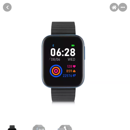
MENI
Račun
Pomoć pri kupovini
Kupovina na rate
Sve je lakše kad se podijeli!
Kupovinu na rate možete obaviti ukoliko posjedujete jednu od
slikovito prikazanih kartica ispod.
Kupovina na rate