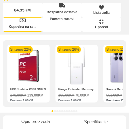
84.95KM
Besplatna dostava
Lista želja
Pomoć pri kupovini
Lista želja
Pametni satovi
Bit će uračunati bankarski troškovi u iznosi od 3.5%
Kupovina na rate
Uporedi
Sniženo 22%
Sniženo 26%
Sniženo 11%
Upoređeni proizvodi
Zahtjev za reklamaciju
N11 BBSE 123001 XD
HDD Toshiba P300 SMR 3.5″ 2TB SATA III
Range Extender Mercusys AX3000 ME80X Wi-Fi 6
178,00
KM
139,00
KM
105,00
KM
78,00
KM
551,00
KM
489
Dostava 9.00KM
Dostava 9.00KM
Besplatna Dost
Informacije o dostavi
Opis proizvoda
Specifikacije