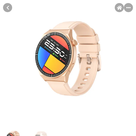
MENI
Račun
Pomoć pri kupovini
Kupovina na rate
Kupovina na rate
Sve je lakše kad se podijeli!