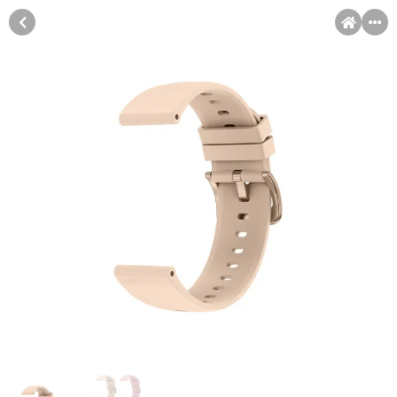
MENI
Račun
Pomoć pri kupovini
Kupovina na rate
Sve je lakše kad se podijeli!
Kupovinu na rate možete obaviti ukoliko posjedujete jednu od
Kupovina na rate
slikovito prikazanih kartica ispod.