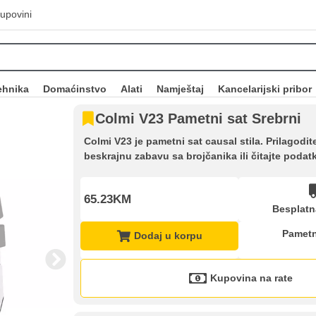
upovini
ehnika
Domaćinstvo
Alati
Namještaj
Kancelarijski pribor
Colmi V23 Pametni sat Srebrni
Colmi V23 je pametni sat causal stila. Prilagod
beskrajnu zabavu sa brojčanika ili čitajte poda
65.23KM
Besplatn
Pametn
Dodaj u korpu
Kupovina na rate