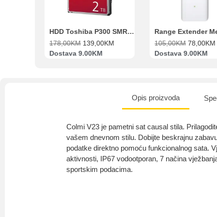
Beko Ugradbeni set N11 BBSE 123001 XD
HDD Toshiba P300 SMR 3.5″ 2TB SATA III
00
KM
178,00
KM
139,00
KM
105,00
KM
78,00
KM
va
Dostava 9.00KM
Dostava 9.00KM
Opis proizvoda
Spec
Colmi V23 je pametni sat causal stila. Prilagodi
vašem dnevnom stilu. Dobijte beskrajnu zabavu sa
podatke direktno pomoću funkcionalnog sata. V
aktivnosti, IP67 vodootporan, 7 načina vježbanja,
sportskim podacima.