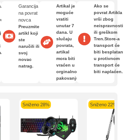
Zahtjev za reklamaciju
van
Garancija
Artikal je
Ako se
moguće
povrat Artikla
na povrat
vratiti
vrši zbog
re
novca
Informacije o dostavi
unutar 7
neispravnosti
Preuzmite
kartica ispod.
dana. U
ili greškom
ja,
artikl koji
slučaju
Tren.Store-a
ste
povrata,
transport će
O nama
i
naručili ili
artikal
biti besplatan
avan
svoj
mora biti
u protivnom
novac
vraćen u
transport će
natrag.
Privatnost kupca
 banka VISA
Sparkasse banka
Raiffeisen banka VISA
NL
orginalnom
biti naplaćen.
do 24 rate
MasterCard
Magic Card do 36 rata
MasterC
pakovanju.
Shop'n'Fun do 36 rata
Uvjeti i odredbe
Sniženo 28%
Sniženo 22%