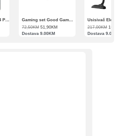
Xiaomi Redmi Note 14 Pro 8GB 256GB Crni
Gaming set Good Game Tastatura, Miš, Slušalice i podloga za miš
72,50
KM
51,90
KM
217,00
KM
169,00
KM
Dostava 9.00KM
Dostava 9.00KM