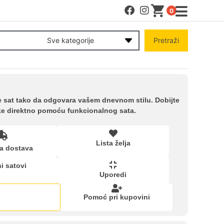
0
MENI
Sve kategorije
Pretraži
Račun
Pomoć pri kupovini
ite sat tako da odgovara vašem dnevnom stilu. Dobijte
tke direktno pomoću funkcionalnog sata.
Kupovina na rate
Lista želja
a dostava
Lista želja
i satovi
Uporedi
Upoređeni proizvodi
Pomoć pri kupovini