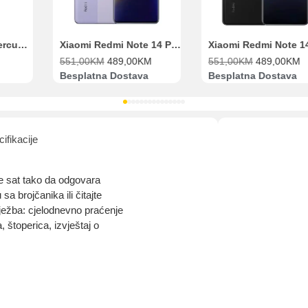
Range Extender Mercusys AX3000 ME80X Wi-Fi 6
Xiaomi Redmi Note 14 Pro 8GB 256GB Ljubičasti
551,00
KM
489,00
KM
551,00
KM
489,00
KM
Besplatna Dostava
Besplatna Dostava
ifikacije
te sat tako da odgovara
 brojčanika ili čitajte
ježba: cjelodnevno praćenje
 štoperica, izvještaj o