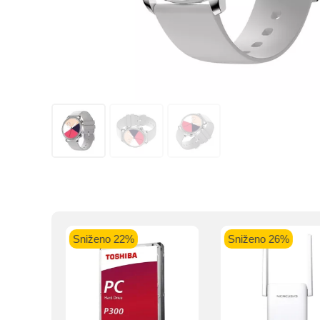
Kupovinu na r
Intesa Sanp
VISA Plati
ra
Sniženo 22%
Sniženo 26%