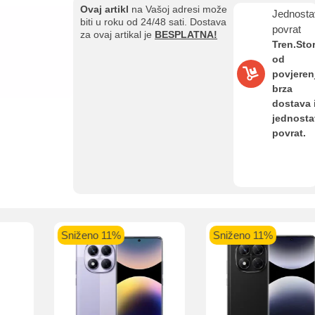
Ovaj artikl
na Vašoj adresi može
Jednosta
biti u roku od 24/48 sati. Dostava
povrat
za ovaj artikal je
BESPLATNA!
Kupovina na rate
Tren.Sto
Sve je lakše kad se podijeli!
od
ate možete obaviti ukoliko posjedujete jednu od slikovito prikazanih 
povjeren
brza
dostava 
jednost
povrat.
aolo banka
Intesa Sanpaolo banka
UniCredit banka
UniCredit
num do 12
VISA Inspire do 12 rata
MasterCard Obročna
Obročna 
ta
do 24 rate
Pomoć pri kupovini
Sniženo 11%
Sniženo 11%
Bit će uračunati bankarski troškovi u iznosi od 3.5%