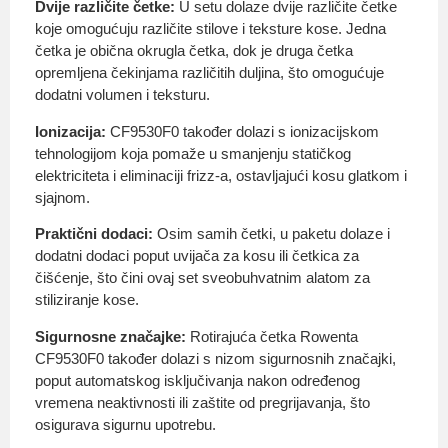
Dvije različite četke:
U setu dolaze dvije različite četke
koje omogućuju različite stilove i teksture kose. Jedna
četka je obična okrugla četka, dok je druga četka
opremljena čekinjama različitih duljina, što omogućuje
dodatni volumen i teksturu.
Ionizacija:
CF9530F0 također dolazi s ionizacijskom
tehnologijom koja pomaže u smanjenju statičkog
elektriciteta i eliminaciji frizz-a, ostavljajući kosu glatkom i
sjajnom.
Praktični dodaci:
Osim samih četki, u paketu dolaze i
dodatni dodaci poput uvijača za kosu ili četkica za
čišćenje, što čini ovaj set sveobuhvatnim alatom za
stiliziranje kose.
Sigurnosne značajke:
Rotirajuća četka Rowenta
CF9530F0 također dolazi s nizom sigurnosnih značajki,
poput automatskog isključivanja nakon određenog
vremena neaktivnosti ili zaštite od pregrijavanja, što
osigurava sigurnu upotrebu.