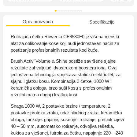
Opis proizvoda
Specifikacije
O nama
Rotirajuća četka Rowenta CF9530F0 je višenamjenski
alat za oblikovanje kose koji nudi jednostavan način za
postizanje profesionalnih rezultata kod kuće.
Privatnost kupca
Brush Activ’ Volume & Shine postiže savršene sjajne
rezultate zahvaljujući dvostrukom boosteru iona. Ova
jedinstvena tehnologija sprječava statički elektricitet, za
sjajnu i glatku kosu. Kombinacija 2 četke, 1000 W i
keramička obloga, brzo suši kosu s profesionalnim
rezultatima na dugoj i kratkoj kosi.
Uvjeti i odredbe
Snaga 1000 W, 2 postavke brzine / temperature, 2
postavke protoka zraka, udar hladnog zraka, keramička
obloga, funkcije: grijanje, šušenje i rotiranje, prečnik cijevi
40 – 50 mm, automatsko rotiranje, odvojiva rešetka,
kukica za vješanej, futrola za četku, napajanje 220 – 240