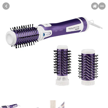
MENI
Račun
Pomoć pri kupovini
Kupovina na rate