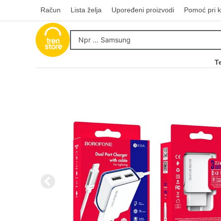
Račun
Lista želja
Upoređeni proizvodi
Pomoć pri k
T