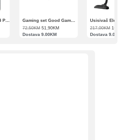
Xiaomi Redmi Note 14 Pro 8GB 256GB Crni
Gaming set Good Game Tastatura, Miš, Slušalice i podloga za miš
72,50
KM
51,90
KM
217,00
KM
169,00
KM
Dostava 9.00KM
Dostava 9.00KM