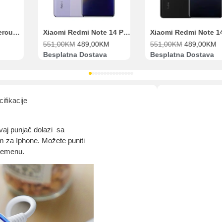
Range Extender Mercusys AX3000 ME80X Wi-Fi 6
Xiaomi Redmi Note 14 Pro 8GB 256GB Ljubičasti
551,00
KM
489,00
KM
551,00
KM
489,00
KM
Besplatna Dostava
Besplatna Dostava
ifikacije
aj punjač dolazi sa
 za Iphone. Možete puniti
vremenu.