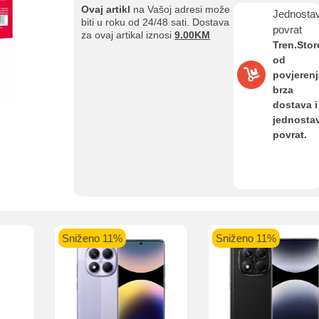
Ovaj artikl
na Vašoj adresi može
Jednosta
biti u roku od 24/48 sati. Dostava
povrat
za ovaj artikal iznosi
9.00KM
Kupovina na rate
Tren.Stor
Sve je lakše kad se podijeli!
od
ate možete obaviti ukoliko posjedujete jednu od slikovito prikazanih 
povjerenj
brza
dostava i
jednosta
povrat.
aolo banka
Intesa Sanpaolo banka
UniCredit banka
UniCredit
num do 12
VISA Inspire do 12 rata
MasterCard Obročna
Obročna 
ta
do 24 rate
Pomoć pri kupovini
Sniženo 11%
Sniženo 11%
Bit će uračunati bankarski troškovi u iznosi od 3.5%