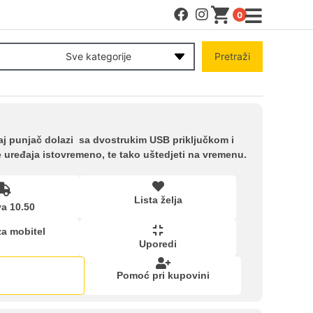
0
MENI
Sve kategorije
Pretraži
Račun
Pomoć pri kupovini
j punjač dolazi sa dvostrukim USB priključkom i
 uređaja istovremeno, te tako uštedjeti na vremenu.
Kupovina na rate
Lista želja
a 10.50
Lista želja
za mobitel
Uporedi
Upoređeni proizvodi
Pomoć pri kupovini