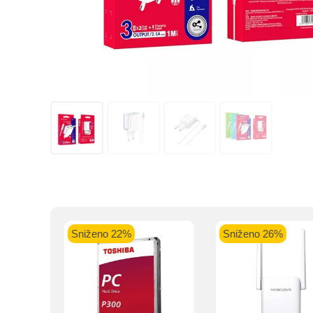
Kupovinu na r
Intesa Sanp
VISA Plati
ra
Sniženo 22%
Sniženo 26%