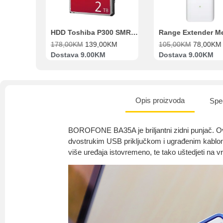
Beko Ugradbeni set N11 BBSE 123001 XD
HDD Toshiba P300 SMR 3.5″ 2TB SATA III
00
KM
178,00
KM
139,00
KM
105,00
KM
78,00
KM
va
Dostava 9.00KM
Dostava 9.00KM
Opis proizvoda
Spec
BOROFONE BA35A je briljantni zidni punjač. Ov
dvostrukim USB priključkom i ugrađenim kablom
više uređaja istovremeno, te tako uštedjeti na 