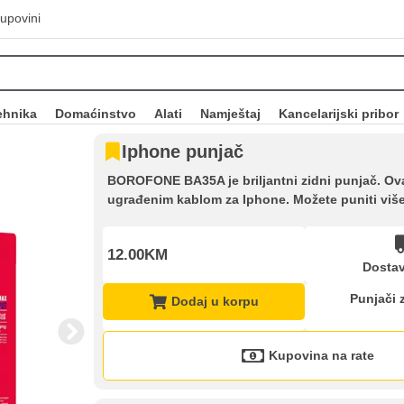
upovini
ehnika
Domaćinstvo
Alati
Namještaj
Kancelarijski pribor
Iphone punjač
BOROFONE BA35A je briljantni zidni punjač. Ova
ugrađenim kablom za Iphone. Možete puniti više
12.00KM
Dostav
Punjači 
Dodaj u korpu
Kupovina na rate