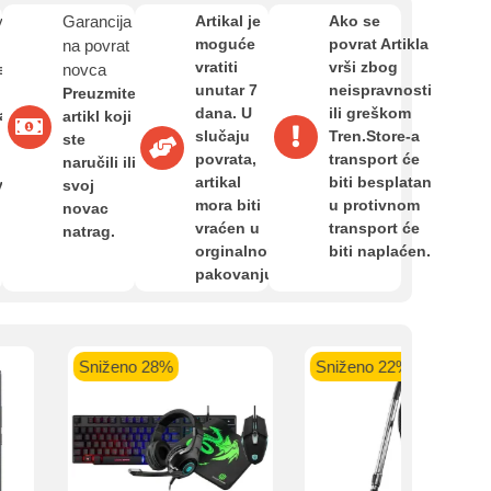
Zahtjev za reklamaciju
van
Garancija
Artikal je
Ako se
moguće
povrat Artikla
na povrat
vratiti
vrši zbog
e
novca
Informacije o dostavi
unutar 7
neispravnosti
Preuzmite
kartica ispod.
dana. U
ili greškom
a,
artikl koji
slučaju
Tren.Store-a
ste
povrata,
transport će
O nama
naručili ili
artikal
biti besplatan
van
svoj
mora biti
u protivnom
novac
vraćen u
transport će
natrag.
Privatnost kupca
 banka VISA
Sparkasse banka
Raiffeisen banka VISA
NL
orginalnom
biti naplaćen.
do 24 rate
MasterCard
Magic Card do 36 rata
MasterC
pakovanju.
Shop'n'Fun do 36 rata
Uvjeti i odredbe
Sniženo 28%
Sniženo 22%