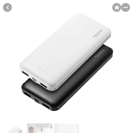
MENI
Račun
Pomoć pri kupovini
Kupovina na rate
Sve je lakše kad se podijeli!
Kupovinu na rate možete obaviti ukoliko posjedujete jednu od
Kupovina na rate
slikovito prikazanih kartica ispod.