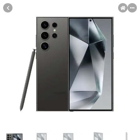
MENI
Račun
Pomoć pri kupovini
Kupovina na rate