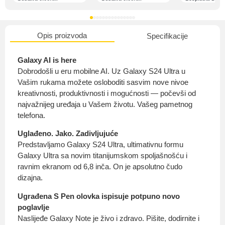
Opis proizvoda
Specifikacije
O nama
Galaxy AI is here
Dobrodošli u eru mobilne AI. Uz Galaxy S24 Ultra u
Vašim rukama možete osloboditi sasvim nove nivoe
kreativnosti, produktivnosti i mogućnosti — počevši od
Privatnost kupca
najvažnijeg uređaja u Vašem životu. Vašeg pametnog
telefona.
Uglađeno. Jako. Zadivljujuće
Predstavljamo Galaxy S24 Ultra, ultimativnu formu
Galaxy Ultra sa novim titanijumskom spoljašnošću i
Uvjeti i odredbe
ravnim ekranom od 6,8 inča. On je apsolutno čudo
dizajna.
Ugrađena S Pen olovka ispisuje potpuno novo
poglavlje
Naslijeđe Galaxy Note je živo i zdravo. Pišite, dodirnite i