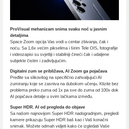
ProVisual mehanizam snima svaku noć u jasnim
detaljima
Space Zoom opcija Vas vodi u centar zbivanja, čak i
noću. Sa 1,6x većim pikselima i širim Tele OIS, fotografije
i videozapisi su svjetliji i stabilniji čineći čak i udaljene
subjekte čistim i zadivljujućim.
Digitalni zum se približava, AI Zoom ga pojačava
Pređite sa slikovitog na specifično zahvaljujući AI
zumiranju koje se zasniva na dubokom učenju. Klizite bez
problema preko zuma od 1x pa sve do zuma od 100x dok
AI pojačava detalje u svim tačkama između.
Super HDR. AI od pregleda do objave
Sa našom najnovijom Super HDR nadogradnjom, pregledi
kamere prikazuju Super HDR baš kao i Vaš konačni
snimak. Možete odmah vidjeti kako će izgledati Vaše