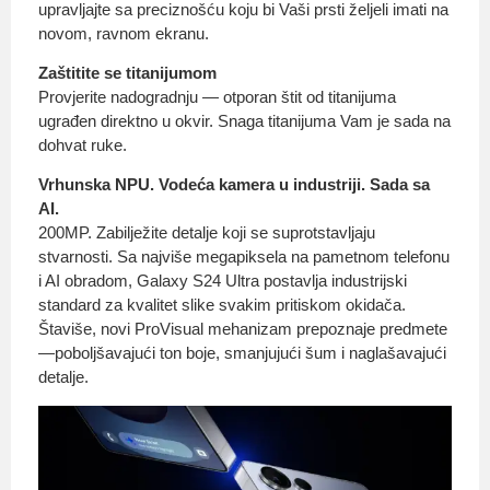
upravljajte sa preciznošću koju bi Vaši prsti željeli imati na
novom, ravnom ekranu.
Zaštitite se titanijumom
Provjerite nadogradnju — otporan štit od titanijuma
ugrađen direktno u okvir. Snaga titanijuma Vam je sada na
dohvat ruke.
Vrhunska NPU. Vodeća kamera u industriji. Sada sa
AI.
200MP. Zabilježite detalje koji se suprotstavljaju
stvarnosti. Sa najviše megapiksela na pametnom telefonu
i AI obradom, Galaxy S24 Ultra postavlja industrijski
standard za kvalitet slike svakim pritiskom okidača.
Štaviše, novi ProVisual mehanizam prepoznaje predmete
—poboljšavajući ton boje, smanjujući šum i naglašavajući
detalje.