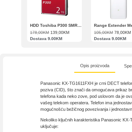
Beko Ugradbeni set N11 BBSE 123001 XD
HDD Toshiba P300 SMR 3.5″ 2TB SATA III
00
KM
178,00
KM
139,00
KM
105,00
KM
78,00
KM
va
Dostava 9.00KM
Dostava 9.00KM
Opis proizvoda
Spec
Panasonic KX-TG1611FXH je crni DECT telefon s
poziva (CID), što znači da omogućava prikaz b
telefona kada neko zove, pod uslovom da je ov
vašeg telekom operatera. Telefon ima jednostava
mogućnošću bežičnog povezivanja i jednostav
Nekoliko ključnih karakteristika Panasonic KX
uključuje: