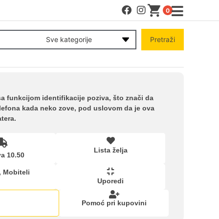
0
MENI
Sve kategorije
Pretraži
Račun
Pomoć pri kupovini
funkcijom identifikacije poziva, što znači da
lefona kada neko zove, pod uslovom da je ova
tera.
Kupovina na rate
Lista želja
Lista želja
a 10.50
,
Mobiteli
Uporedi
Upoređeni proizvodi
Pomoć pri kupovini