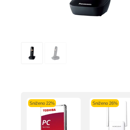
Kupovinu na r
Intesa Sanp
VISA Plati
ra
Sniženo 22%
Sniženo 26%