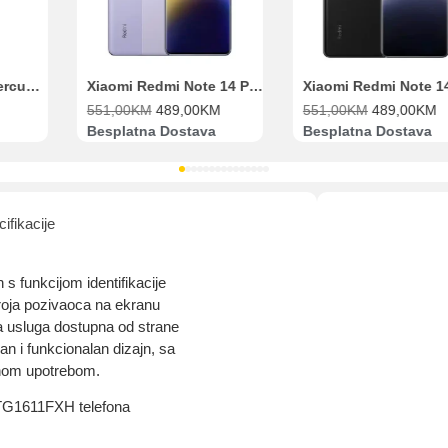
Range Extender Mercusys AX3000 ME80X Wi-Fi 6
Xiaomi Redmi Note 14 Pro 8GB 256GB Ljubičasti
551,00
KM
489,00
KM
551,00
KM
489,00
KM
Besplatna Dostava
Besplatna Dostava
ifikacije
 funkcijom identifikacije
roja pozivaoca na ekranu
a usluga dostupna od strane
n i funkcionalan dizajn, sa
nom upotrebom.
-TG1611FXH telefona