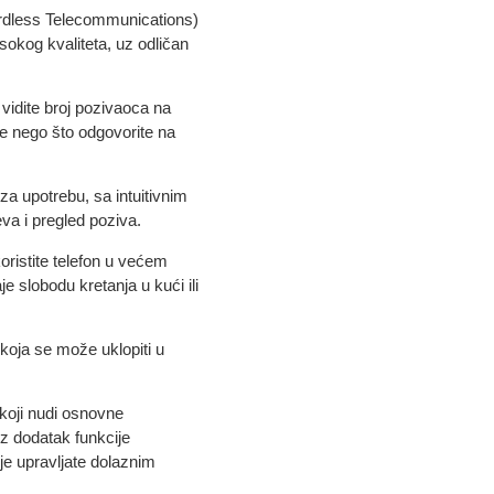
rdless Telecommunications)
okog kvaliteta, uz odličan
vidite broj pozivaoca na
re nego što odgovorite na
za upotrebu, sa intuitivnim
eva i pregled poziva.
istite telefon u većem
e slobodu kretanja u kući ili
, koja se može uklopiti u
koji nudi osnovne
z dodatak funkcije
je upravljate dolaznim