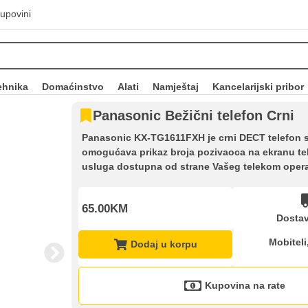
upovini
ehnika
Domaćinstvo
Alati
Namještaj
Kancelarijski pribor
Panasonic Bežični telefon Crni
Panasonic KX-TG1611FXH je crni DECT telefon sa 
omogućava prikaz broja pozivaoca na ekranu te
usluga dostupna od strane Vašeg telekom opera
65.00KM
Dostav
Mobiteli
Dodaj u korpu
Kupovina na rate