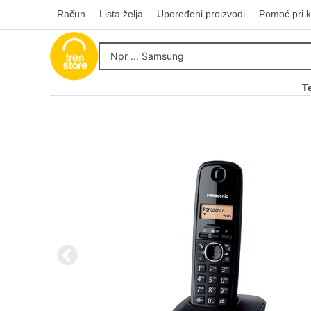
Račun
Lista želja
Upoređeni proizvodi
Pomoć pri k
T