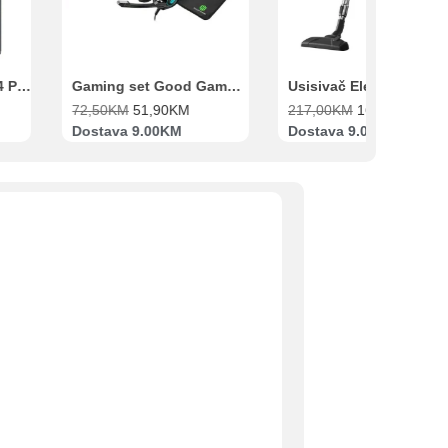
Xiaomi Redmi Note 14 Pro 8GB 256GB Crni
Gaming set Good Game Tastatura, Miš, Slušalice i podloga za miš
72,50
KM
51,90
KM
217,00
KM
169,00
KM
Dostava 9.00KM
Dostava 9.00KM