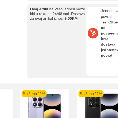
Ovaj artikl
na Vašoj adresi može
Jednosta
Kupovina na rate
biti u roku od 24/48 sati. Dostava
povrat
Sve je lakše kad se podijeli!
za ovaj artikal iznosi
9.00KM
Tren.Stor
ate možete obaviti ukoliko posjedujete jednu od slikovito prikazanih 
od
povjerenj
brza
dostava i
jednosta
povrat.
aolo banka
Intesa Sanpaolo banka
UniCredit banka
UniCredit
num do 12
VISA Inspire do 12 rata
MasterCard Obročna
Obročna 
ta
do 24 rate
Pomoć pri kupovini
Bit će uračunati bankarski troškovi u iznosi od 3.5%
Sniženo 11%
Sniženo 11%