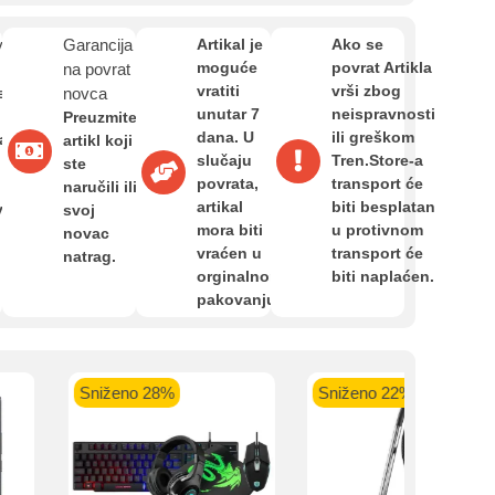
Zahtjev za reklamaciju
van
Garancija
Artikal je
Ako se
moguće
povrat Artikla
na povrat
Informacije o dostavi
vratiti
vrši zbog
e
novca
kartica ispod.
unutar 7
neispravnosti
Preuzmite
dana. U
ili greškom
a,
artikl koji
slučaju
Tren.Store-a
O nama
ste
povrata,
transport će
naručili ili
artikal
biti besplatan
van
svoj
mora biti
u protivnom
novac
Privatnost kupca
 banka VISA
Sparkasse banka
Raiffeisen banka VISA
NL
vraćen u
transport će
natrag.
do 24 rate
MasterCard
Magic Card do 36 rata
MasterC
orginalnom
biti naplaćen.
Shop'n'Fun do 36 rata
pakovanju.
Uvjeti i odredbe
Sniženo 28%
Sniženo 22%