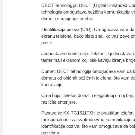
DECT Tehnologija: DECT (Digital Enhanced Co
tehnologija omogućava bežičnu komunikaciju vis
domet i smanjenje smetnji.
Identifikacija poziva (CID): Omogućava vam da 
ekranu telefona, kako biste znali ko vas zove p
poziv.
Jednostavno korišćenje: Telefon je jednostavan 
tasterima i ekranom koji olakšavaju biranje broj
Domet: DECT tehnologija omogućava vam da kor
dometu od običnih bežičnih telefona, što vam daj
kancelariji.
Crna boja: Telefon dolazi u elegantnoj crnoj boji
različite enterijere.
Panasonic KX-TG1611FXH je praktičan telefon 
funkcionalnosti za svakodnevnu komunikaciju u
identifikacije poziva, što vam omogućava da bol
pozivima.