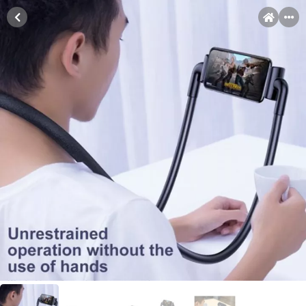
MENI
Račun
Pomoć pri kupovini
Kupovina na rate
Sve je lakše kad se podijeli!
Kupovina na rate
Kupovinu na rate možete obaviti ukoliko posjedujete jednu od
slikovito prikazanih kartica ispod.