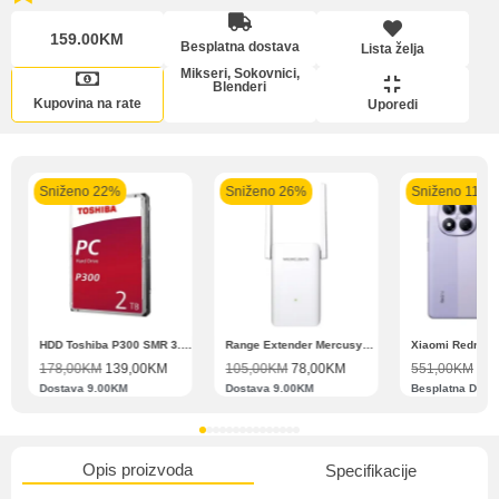
slikovito prikazanih kartica ispod.
159.00KM
Besplatna dostava
Lista želja
Lista želja
Mikseri, Sokovnici,
Blenderi
Kupovina na rate
Uporedi
Intesa Sanpaolo
Intesa Sanpaolo
UniCredit banka
UniCre
banka VISA Platinum
banka VISA Inspire do
MasterCard Obročna
Obroč
do 12 rata
12 rata
do 24 rate
Sniženo 22%
Sniženo 26%
Sniženo 11%
Upoređeni proizvodi
Pomoć pri kupovini
Bit će uračunati bankarski troškovi u iznosi od 3.5%
Zahtjev za reklamaciju
N11 BBSE 123001 XD
HDD Toshiba P300 SMR 3.5″ 2TB SATA III
Range Extender Mercusys AX3000 ME80X Wi-Fi 6
178,00
KM
139,00
KM
105,00
KM
78,00
KM
551,00
KM
489
Dostava 9.00KM
Dostava 9.00KM
Besplatna Dost
Informacije o dostavi
Opis proizvoda
Specifikacije