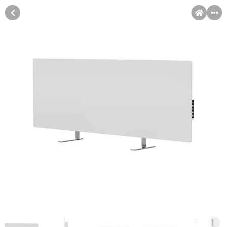
MENI
Račun
Pomoć pri kupovini
Kupovina na rate