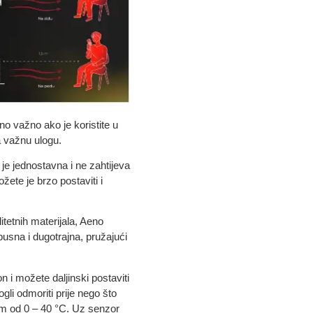
bno važno ako je koristite u
a važnu ulogu.
je jednostavna i ne zahtijeva
žete je brzo postaviti i
tetnih materijala, Aeno
usna i dugotrajna, pružajući
n i možete daljinski postaviti
gli odmoriti prije nego što
om od 0 – 40 °C. Uz senzor