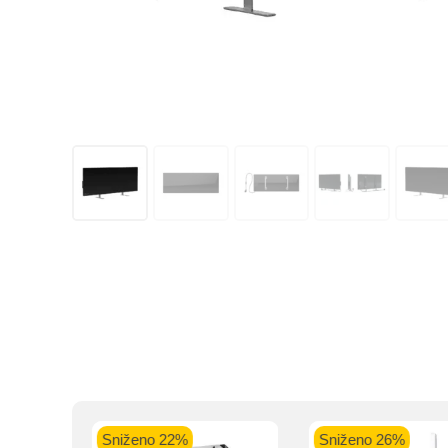
Kupovinu na r
Sniženo 26%
Sniženo 11%