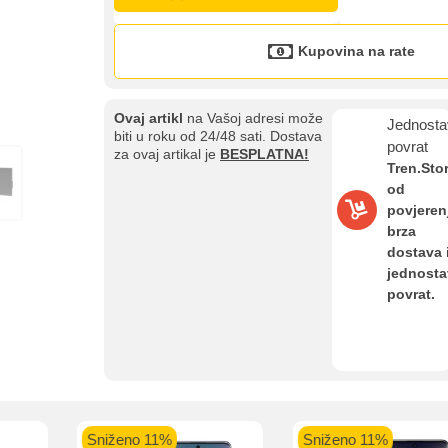
Kupovina na rate
Ovaj artikl
na Vašoj adresi može
Jednosta
biti u roku od 24/48 sati. Dostava
povrat
za ovaj artikal je
BESPLATNA!
Tren.Sto
od
povjeren
brza
dostava 
jednost
povrat.
Kupovina na rate
Sve je lakše kad se podijeli!
ate možete obaviti ukoliko posjedujete jednu od slikovito prikazanih 
Sniženo 11%
Sniženo 28%