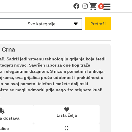
0
MENI
Sve kategorije
Pretraži
Račun
 Crna
Pomoć pri kupovini
č. Sadrži jedinstvenu tehnologiju grijanja koja štedi
edjeti novac. Savršen izbor za one koji traže
a i elegantnim dizajnom. S nizom pametnih funkcija,
Kupovina na rate
kama, ova grijalica pruža udobnost i praktičnost u
o na svoj pametni telefon i možete daljinski
iste se mogli odmoriti prije nego što stignete kući!
Lista želja
.
Upoređeni proizvodi
Lista želja
a dostava
alice