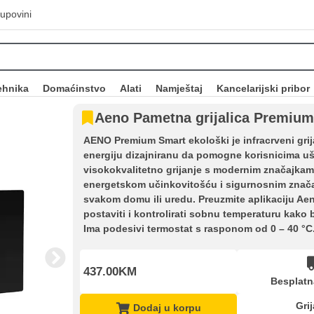
upovini
ehnika
Domaćinstvo
Alati
Namještaj
Kancelarijski pribor
Aeno Pametna grijalica Premium
AENO Premium Smart ekološki je infracrveni grija
energiju dizajniranu da pomogne korisnicima ušt
visokokvalitetno grijanje s modernim značajkam
energetskom učinkovitošću i sigurnosnim značaj
svakom domu ili uredu. Preuzmite aplikaciju Aen
postaviti i kontrolirati sobnu temperaturu kako b
Ima podesivi termostat s rasponom od 0 – 40 °C
437.00KM
Besplatn
Grij
Dodaj u korpu