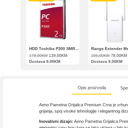
Intesa Sanp
VISA Plati
ra
HDD Toshiba P300 SMR 3.5″ 2TB SATA III
Range Extender Mercusys AX3000 ME80X Wi-Fi 6
0
KM
105,00
KM
78,00
KM
551,00
KM
489,00
K
M
Dostava 9.00KM
Besplatna Dostav
Opis proizvoda
Spec
Aeno Pametna Grijalica Premium Crna je vrhun
grijanja, spoj visoke tehnologije i elegantnog diz
Inovativni dizajn:
Aeno Pametna Grijalica Pre
elegantnu crnu boju koja se lako uklapa u bilo k