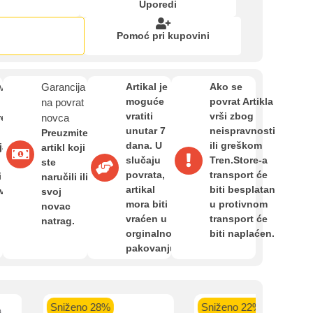
Zahtjev za reklamaciju
Uporedi
Pomoć pri kupovini
Informacije o dostavi
van
Garancija
Artikal je
Ako se
moguće
povrat Artikla
O nama
na povrat
vratiti
vrši zbog
re
novca
unutar 7
neispravnosti
Preuzmite
dana. U
ili greškom
ja,
artikl koji
Privatnost kupca
slučaju
Tren.Store-a
ste
povrata,
transport će
i
naručili ili
artikal
biti besplatan
avan
svoj
Uvjeti i odredbe
mora biti
u protivnom
novac
vraćen u
transport će
natrag.
orginalnom
biti naplaćen.
pakovanju.
kartica ispod.
Sniženo 22%
Sniženo 23%