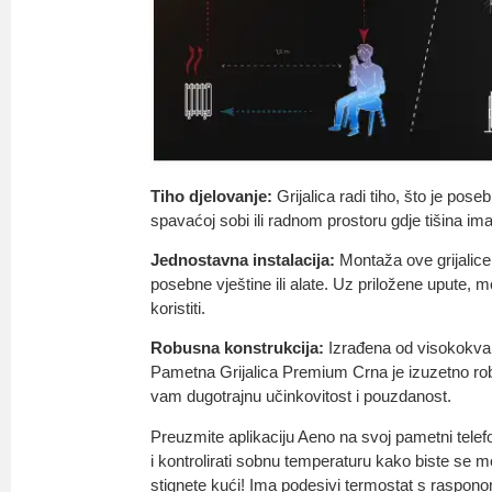
Tiho djelovanje:
Grijalica radi tiho, što je pose
spavaćoj sobi ili radnom prostoru gdje tišina im
Jednostavna instalacija:
Montaža ove grijalice 
posebne vještine ili alate. Uz priložene upute, mo
koristiti.
Robusna konstrukcija:
Izrađena od visokokvali
Pametna Grijalica Premium Crna je izuzetno rob
vam dugotrajnu učinkovitost i pouzdanost.
Preuzmite aplikaciju Aeno na svoj pametni telefo
i kontrolirati sobnu temperaturu kako biste se mo
stignete kući! Ima podesivi termostat s raspon