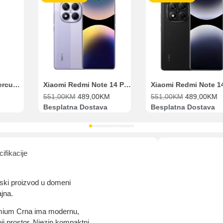
aolo banka
Intesa Sanpaolo banka
UniCredit banka
UniCredit
num do 12
VISA Inspire do 12 rata
MasterCard Obročna
Obročna 
ta
do 24 rate
Xiaomi Redmi Note 14 Pro 8GB 256GB Ljubičasti
Xiaomi Redmi Note 14 Pro 8GB 256GB Crni
M
551,00
KM
489,00
KM
72,50
KM
51,90
KM
Pomoć pri kupovini
a
Besplatna Dostava
Dostava 9.00KM
Bit će uračunati bankarski troškovi u iznosi od 3.5%
ifikacije
ski proizvod u domeni
ajna.
mium Crna ima modernu,
oji prostor. Njezin kompaktni