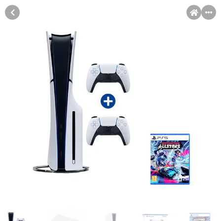
MENI
Račun
Pomoć pri kupovini
Kupovina na rate