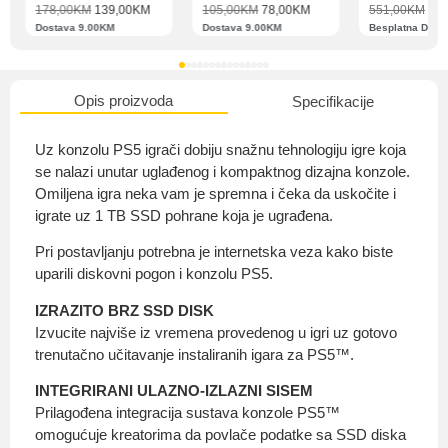
178,00
KM
139,00
KM
105,00
KM
78,00
KM
551,00
KM
489
Dostava 9.00KM
Dostava 9.00KM
Besplatna Dost
O nama
Opis proizvoda
Specifikacije
Uz konzolu PS5 igrači dobiju snažnu tehnologiju igre koja
se nalazi unutar uglađenog i kompaktnog dizajna konzole.
Omiljena igra neka vam je spremna i čeka da uskočite i
Privatnost kupca
igrate uz 1 TB SSD pohrane koja je ugrađena.
Pri postavljanju potrebna je internetska veza kako biste
uparili diskovni pogon i konzolu PS5.
IZRAZITO BRZ SSD DISK
Uvjeti i odredbe
Izvucite najviše iz vremena provedenog u igri uz gotovo
trenutačno učitavanje instaliranih igara za PS5™.
INTEGRIRANI ULAZNO-IZLAZNI SISEM
Prilagođena integracija sustava konzole PS5™
omogućuje kreatorima da povlače podatke sa SSD diska