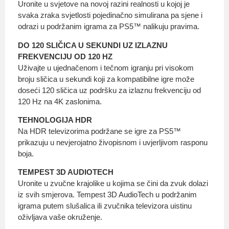
Uronite u svjetove na novoj razini realnosti u kojoj je
svaka zraka svjetlosti pojedinačno simulirana pa sjene i
odrazi u podržanim igrama za PS5™ nalikuju pravima.
DO 120 SLIČICA U SEKUNDI UZ IZLAZNU
FREKVENCIJU OD 120 HZ
Uživajte u ujednačenom i tečnom igranju pri visokom
broju sličica u sekundi koji za kompatibilne igre može
doseći 120 sličica uz podršku za izlaznu frekvenciju od
120 Hz na 4K zaslonima.
TEHNOLOGIJA HDR
Na HDR televizorima podržane se igre za PS5™
prikazuju u nevjerojatno živopisnom i uvjerljivom rasponu
boja.
TEMPEST 3D AUDIOTECH
Uronite u zvučne krajolike u kojima se čini da zvuk dolazi
iz svih smjerova. Tempest 3D AudioTech u podržanim
igrama putem slušalica ili zvučnika televizora uistinu
oživljava vaše okruženje.