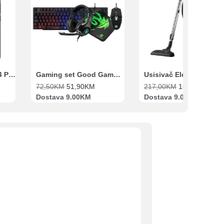
Xiaomi Redmi Note 14 Pro 8GB 256GB Crni
Gaming set Good Game Tastatura, Miš, Slušalice i podloga za miš
72,50
KM
51,90
KM
217,00
KM
169,00
KM
Dostava 9.00KM
Dostava 9.00KM