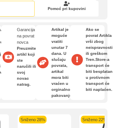
Zahtjev za reklamaciju
Pomoć pri kupovini
Informacije o dostavi
kartica ispod.
van
Garancija
Artikal je
Ako se
moguće
povrat Artikla
na povrat
vratiti
vrši zbog
O nama
re
novca
unutar 7
neispravnosti
Preuzmite
dana. U
ili greškom
ja,
artikl koji
slučaju
Tren.Store-a
ste
Privatnost kupca
 banka VISA
Sparkasse banka
Raiffeisen banka VISA
NL
povrata,
transport će
i
naručili ili
do 24 rate
MasterCard
Magic Card do 36 rata
MasterC
artikal
biti besplatan
avan
svoj
Shop'n'Fun do 36 rata
mora biti
u protivnom
novac
Uvjeti i odredbe
vraćen u
transport će
natrag.
orginalnom
biti naplaćen.
pakovanju.
Sniženo 28%
Sniženo 22%