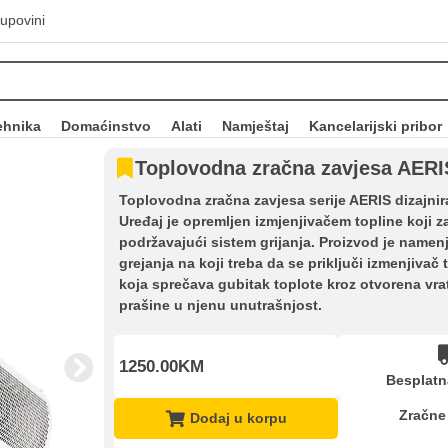
upovini
ehnika
Domaćinstvo
Alati
Namještaj
Kancelarijski pribor
Toplovodna zračna zavjesa AER
Toplovodna zračna zavjesa serije AERIS dizajniran
Uređaj je opremljen izmjenjivačem topline koji za
podržavajući sistem grijanja. Proizvod je name
grejanja na koji treba da se priključi izmenjiva
koja sprečava gubitak toplote kroz otvorena vrat
prašine u njenu unutrašnjost.
1250.00KM
Besplatn
Zračne
Dodaj u korpu