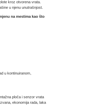
plote kroz otvorena vrata.
rašine u njenu unutrašnjost.
imjenu na mestima kao što
rad u kontinuiranom,
ntažna ploča i senzor vrata
a izvana, ekonomija rada, laka