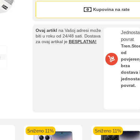
Kupovina na rate
Kupovina na rate
Sve je lakše kad se podijeli!
ate možete obaviti ukoliko posjedujete jednu od slikovito prikazanih 
Ovaj artikl
na Vašoj adresi može
Jednosta
biti u roku od 24/48 sati. Dostava
povrat
za ovaj artikal je
BESPLATNA!
Tren.Sto
od
povjeren
brza
aolo banka
Intesa Sanpaolo banka
UniCredit banka
UniCredit
dostava 
num do 12
VISA Inspire do 12 rata
MasterCard Obročna
Obročna 
jednost
ta
do 24 rate
povrat.
Pomoć pri kupovini
Bit će uračunati bankarski troškovi u iznosi od 3.5%
Sniženo 11%
Sniženo 11%