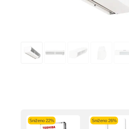
Kupovinu na r
Intesa Sanp
VISA Plati
ra
Sniženo 22%
Sniženo 26%