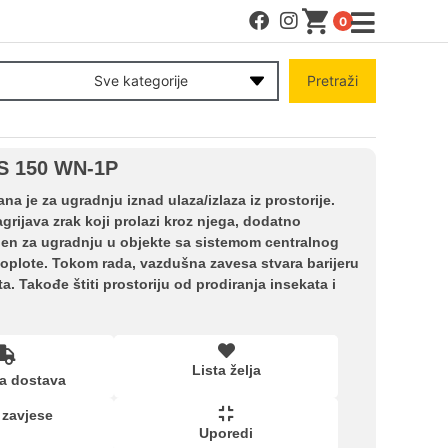
0
MENI
Sve kategorije
Pretraži
Račun
IS 150 WN-1P
Pomoć pri kupovini
a je za ugradnju iznad ulaza/izlaza iz prostorije.
grijava zrak koji prolazi kroz njega, dodatno
njen za ugradnju u objekte sa sistemom centralnog
Kupovina na rate
č toplote. Tokom rada, vazdušna zavesa stvara barijeru
a. Takođe štiti prostoriju od prodiranja insekata i
Lista želja
Lista želja
a dostava
Upoređeni proizvodi
 zavjese
Uporedi