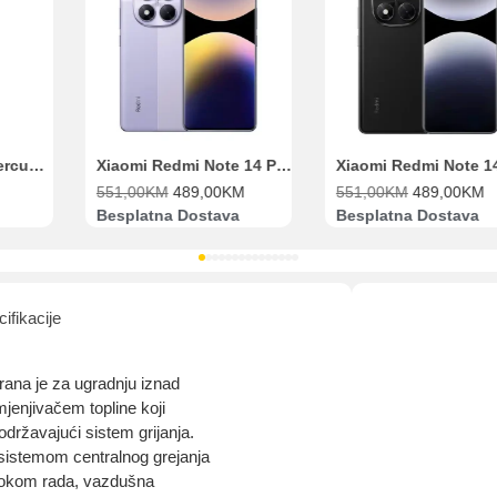
Range Extender Mercusys AX3000 ME80X Wi-Fi 6
Xiaomi Redmi Note 14 Pro 8GB 256GB Ljubičasti
551,00
KM
489,00
KM
551,00
KM
489,00
KM
Besplatna Dostava
Besplatna Dostava
ifikacije
rana je za ugradnju iznad
zmjenjivačem topline koji
održavajući sistem grijanja.
 sistemom centralnog grejanja
. Tokom rada, vazdušna