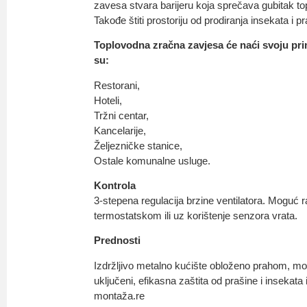
zavesa stvara barijeru koja sprečava gubitak to
Takođe štiti prostoriju od prodiranja insekata i p
Toplovodna zračna zavjesa će naći svoju pr
su:
Restorani,
Hoteli,
Tržni centar,
Kancelarije,
Željezničke stanice,
Ostale komunalne usluge.
Kontrola
3-stepena regulacija brzine ventilatora. Moguć 
termostatskom ili uz korištenje senzora vrata.
Prednosti
Izdržljivo metalno kućište obloženo prahom, mo
uključeni, efikasna zaštita od prašine i insekat
montaža.re