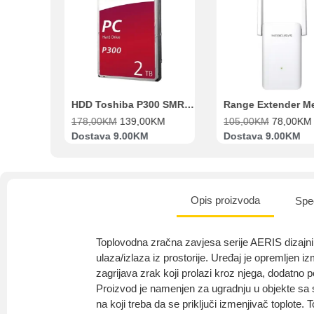
Beko Ugradbeni set N11 BBSE 123001 XD
HDD Toshiba P300 SMR 3.5″ 2TB SATA III
00
KM
178,00
KM
139,00
KM
105,00
KM
78,00
KM
va
Dostava 9.00KM
Dostava 9.00KM
Opis proizvoda
Spec
Toplovodna zračna zavjesa serije AERIS dizajni
ulaza/izlaza iz prostorije. Uređaj je opremljen i
zagrijava zrak koji prolazi kroz njega, dodatno p
Proizvod je namenjen za ugradnju u objekte sa
na koji treba da se priključi izmenjivač toplote