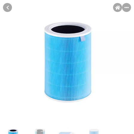
MENI
Račun
Pomoć pri kupovini
Kupovina na rate
Sve je lakše kad se podijeli!
Kupovina na rate
Kupovinu na rate možete obaviti ukoliko posjedujete jednu od
slikovito prikazanih kartica ispod.