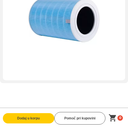
0
Dodaj u korpu
Pomoć pri kupovini