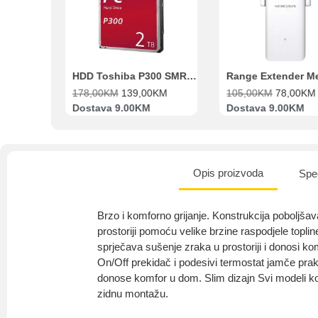
Beko Ugradbeni set N11 BBSE 123001 XD
HDD Toshiba P300 SMR 3.5″ 2TB SATA III
00
KM
178,00
KM
139,00
KM
105,00
KM
78,00
KM
va
Dostava 9.00KM
Dostava 9.00KM
Opis proizvoda
Spec
Brzo i komforno grijanje. Konstrukcija poboljšav
prostoriji pomoću velike brzine raspodjele toplin
sprječava sušenje zraka u prostoriji i donosi kom
On/Off prekidač i podesivi termostat jamče pra
donose komfor u dom. Slim dizajn Svi modeli k
zidnu montažu.