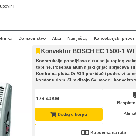
upovini
ehnika
Domaćinstvo
Alati
Namještaj
Kancelarijski pribor
Konvektor BOSCH EC 1500-1 WI
Konstrukcija poboljšava cirkulaciju toplog zraka
topline. Poseban aluminijski grijač sprječava suš
Kontrolna ploča On/Off prekidač i podesivi ter
komfor u dom. Slim dizajn Svi modeli konvektor
179.40KM
Besplatn
Klimat
Dodaj u korpu
Kupovina na rate