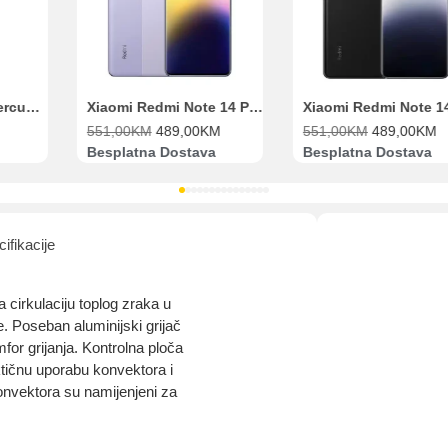
Range Extender Mercusys AX3000 ME80X Wi-Fi 6
Xiaomi Redmi Note 14 Pro 8GB 256GB Ljubičasti
551,00
KM
489,00
KM
551,00
KM
489,00
KM
Besplatna Dostava
Besplatna Dostava
ifikacije
a cirkulaciju toplog zraka u
e. Poseban aluminijski grijač
for grijanja. Kontrolna ploča
ktičnu uporabu konvektora i
onvektora su namijenjeni za