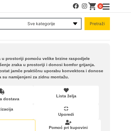
0
MENI
Sve kategorije
Pretraži
Račun
Pomoć pri kupovini
 u prostoriji pomoću velike brzine raspodjele
enje zraka u prostoriji i donosi komfor grijanja.
mostat jamče praktičnu uporabu konvektora i donose
Kupovina na rate
a su namijenjeni za zidnu montažu.
Lista želja
Lista želja
a dostava
izacija
Upoređeni proizvodi
Uporedi
Pomoć pri kupovini