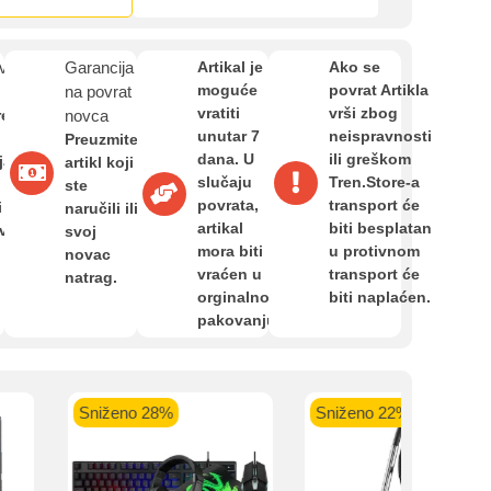
Zahtjev za reklamaciju
van
Garancija
Artikal je
Ako se
Informacije o dostavi
moguće
povrat Artikla
na povrat
vratiti
vrši zbog
re
novca
kartica ispod.
unutar 7
neispravnosti
Preuzmite
dana. U
ili greškom
O nama
ja,
artikl koji
slučaju
Tren.Store-a
ste
povrata,
transport će
i
naručili ili
artikal
biti besplatan
avan
svoj
Privatnost kupca
mora biti
u protivnom
novac
vraćen u
transport će
 banka VISA
Sparkasse banka
Raiffeisen banka VISA
NL
natrag.
orginalnom
biti naplaćen.
do 24 rate
MasterCard
Magic Card do 36 rata
MasterC
Uvjeti i odredbe
pakovanju.
Shop'n'Fun do 36 rata
Sniženo 28%
Sniženo 22%