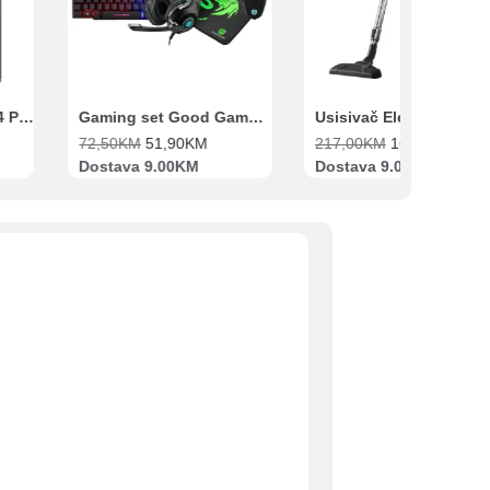
Xiaomi Redmi Note 14 Pro 8GB 256GB Crni
Gaming set Good Game Tastatura, Miš, Slušalice i podloga za miš
72,50
KM
51,90
KM
217,00
KM
169,00
KM
Dostava 9.00KM
Dostava 9.00KM