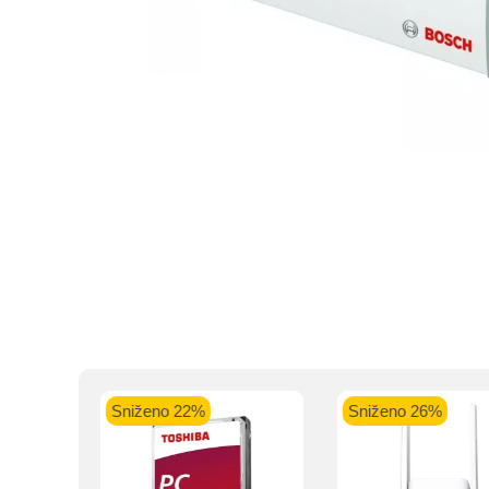
Kupovinu na r
Intesa Sanp
VISA Plati
ra
Sniženo 22%
Sniženo 26%