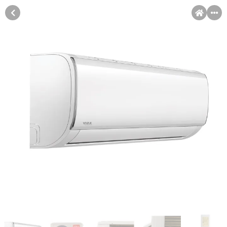
MENI
Račun
Pomoć pri kupovini
Kupovina na rate
Sve je lakše kad se podijeli!
Kupovinu na rate možete obaviti ukoliko posjedujete jednu od
Kupovina na rate
slikovito prikazanih kartica ispod.