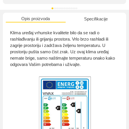
Opis proizvoda
Specifikacije
O nama
Klima uređaj vrhunske kvalitete bilo da se radi o
rashlađivanju ili grijanju prostora. Vrlo brzo rashladi ili
zagrije prostoriju i zadržava željenu temperaturu. U
prostoriju pušta samo čist zrak. Uz ovaj klima uređaj
Privatnost kupca
nemate brige, samo naštimajte temperaturu onako kako
odgovara Vašim potrebama i uživajte.
Uvjeti i odredbe