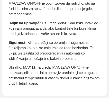
MAC12AW ON/OFF je optimizovan da radi tiho, što ga
čini idealnim za spavaće sobe ili radne prostorije gde je
potrebna tišina.
Daljinski upravljač:
Uz uređaj dolazi i daljinski upravljač
koji vam omogućava da lako kontrolišete funkcije klima
uređaja iz udobnosti vaše stolice ili kreveta.
Sigurnost:
Klima uređaji su opremljeni sigurnosnim
funkcijama kako bi se osiguralo da rade bezbedno. To
uključuje zaštitu od preopterećenja i automatsko
isključivanje u slučaju bilo kakvih problema.
Ukratko, MAX klima uređaj MAC12AW ON/OFF je
pouzdan, efikasan i lako upravljiv uređaj koji će osigurati
optimalnu temperaturu u vašem domu ili kancelariji tokom
vrućih letnjih dana.