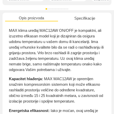
Opis proizvoda
Specifikacije
O nama
MAX klima uređaj MAC12AW ON/OFF je kompaktni, ali
izuzetno efikasan model koji je dizajniran da osigura
udobnu temperaturu u vašem domu ili kancelariji. lima
uređaj vrhunske kvalitete bilo da se radi o rashlađivanju ili
Privatnost kupca
grijanju prostora. Vrlo brzo rashladi ili zagrije prostoriju i
zadržava željenu temperaturu. Uz ovaj klima uređaj
nemate brige, samo naštimajte temperaturu onako kako
odgovara Vašim potrebama i uživajte.
Kapacitet hlađenja:
MAX MAC12AW je opremljen
Uvjeti i odredbe
snažnim kompresorskim sistemom koji može efikasno
rashladiti prostoriju veličine do određene kvadrature,
obično između 15 i 25 kvadratnih metara, u zavisnosti od
izolacije prostorije i spoljne temperature.
Energetska efikasnost:
Iako je moćan, ovaj uređaj je