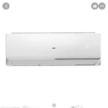
MENI
Račun
Pomoć pri kupovini
Kupovina na rate