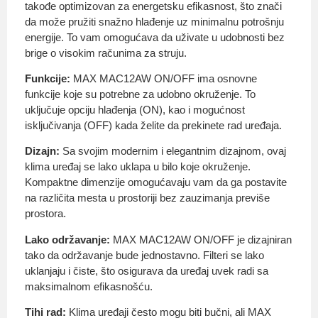
takođe optimizovan za energetsku efikasnost, što znači
da može pružiti snažno hlađenje uz minimalnu potrošnju
energije. To vam omogućava da uživate u udobnosti bez
brige o visokim računima za struju.
Funkcije:
MAX MAC12AW ON/OFF ima osnovne
funkcije koje su potrebne za udobno okruženje. To
uključuje opciju hlađenja (ON), kao i mogućnost
isključivanja (OFF) kada želite da prekinete rad uređaja.
Dizajn:
Sa svojim modernim i elegantnim dizajnom, ovaj
klima uređaj se lako uklapa u bilo koje okruženje.
Kompaktne dimenzije omogućavaju vam da ga postavite
na različita mesta u prostoriji bez zauzimanja previše
prostora.
Lako održavanje:
MAX MAC12AW ON/OFF je dizajniran
tako da održavanje bude jednostavno. Filteri se lako
uklanjaju i čiste, što osigurava da uređaj uvek radi sa
maksimalnom efikasnošću.
Tihi rad:
Klima uređaji često mogu biti bučni, ali MAX