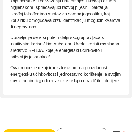
koja pomaže u održavanju unutrašnjosti uređaja čistom i
higijenskom, sprječavajući razvoj plijesni i bakterija.
Uređaj također ima sustav za samodijagnostiku, koji
korisniku omogućava brzu identifikaciju mogućih kvarova
ili nepravilnosti.
Upravljanje se vrši putem daljinskog upravljača s
intuitivnim korisničkim sučeljem. Uređaj koristi rashladno
sredstvo R-410A, koje je energetski učinkovito i
prihvatljivije za okoliš.
Ovaj model je dizajniran s fokusom na pouzdanost,
energetsku učinkovitost i jednostavno korištenje, a svojim
suvremenim izgledom lako se uklapa u različite interijere.