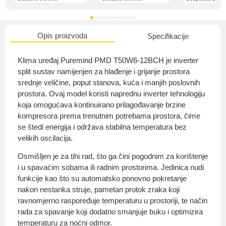
Opis proizvoda
Specifikacije
O nama
Klima uređaj Puremind PMD T50W6-12BCH je inverter
split sustav namijenjen za hlađenje i grijanje prostora
srednje veličine, poput stanova, kuća i manjih poslovnih
prostora. Ovaj model koristi naprednu inverter tehnologiju
Privatnost kupca
koja omogućava kontinuirano prilagođavanje brzine
kompresora prema trenutnim potrebama prostora, čime
se štedi energija i održava stabilna temperatura bez
velikih oscilacija.
Osmišljen je za tihi rad, što ga čini pogodnim za korištenje
Uvjeti i odredbe
i u spavaćim sobama ili radnim prostorima. Jedinica nudi
funkcije kao što su automatsko ponovno pokretanje
nakon nestanka struje, pametan protok zraka koji
ravnomjerno raspoređuje temperaturu u prostoriji, te način
rada za spavanje koji dodatno smanjuje buku i optimizira
temperaturu za noćni odmor.