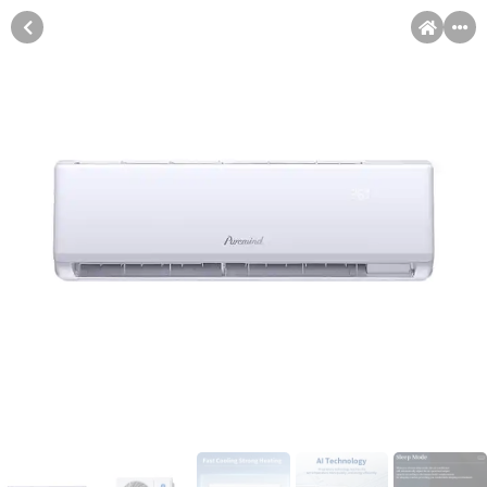
MENI
Račun
Pomoć pri kupovini
Kupovina na rate
Kupovina na rate