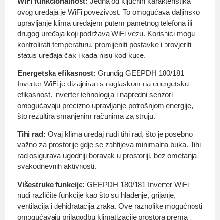
WiFi funkcionalnost:
Jedna od ključnih karakteristika
ovog uređaja je WiFi povezivost. To omogućava daljinsko
upravljanje klima uređajem putem pametnog telefona ili
drugog uređaja koji podržava WiFi vezu. Korisnici mogu
kontrolirati temperaturu, promijeniti postavke i provjeriti
status uređaja čak i kada nisu kod kuće.
Energetska efikasnost:
Grundig GEEPDH 180/181
Inverter WiFi je dizajniran s naglaskom na energetsku
efikasnost. Inverter tehnologija i napredni senzori
omogućavaju precizno upravljanje potrošnjom energije,
što rezultira smanjenim računima za struju.
Tihi rad:
Ovaj klima uređaj nudi tihi rad, što je posebno
važno za prostorije gdje se zahtijeva minimalna buka. Tihi
rad osigurava ugodniji boravak u prostoriji, bez ometanja
svakodnevnih aktivnosti.
Višestruke funkcije:
GEEPDH 180/181 Inverter WiFi
nudi različite funkcije kao što su hlađenje, grijanje,
ventilacija i dehidratacija zraka. Ove raznolike mogućnosti
omogućavaju prilagodbu klimatizacije prostora prema