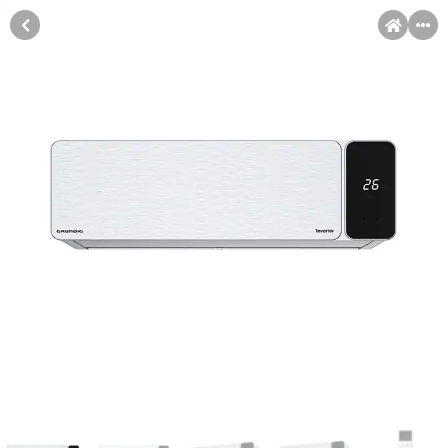
MENI
Račun
Pomoć pri kupovini
Kupovina na rate
Kupovina na rate