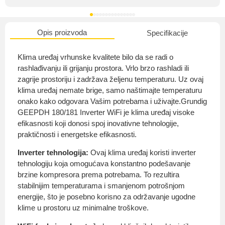
Opis proizvoda
Specifikacije
O nama
Klima uređaj vrhunske kvalitete bilo da se radi o
rashlađivanju ili grijanju prostora. Vrlo brzo rashladi ili
zagrije prostoriju i zadržava željenu temperaturu. Uz ovaj
klima uređaj nemate brige, samo naštimajte temperaturu
Privatnost kupca
onako kako odgovara Vašim potrebama i uživajte.Grundig
GEEPDH 180/181 Inverter WiFi je klima uređaj visoke
efikasnosti koji donosi spoj inovativne tehnologije,
praktičnosti i energetske efikasnosti.
Inverter tehnologija:
Ovaj klima uređaj koristi inverter
Uvjeti i odredbe
tehnologiju koja omogućava konstantno podešavanje
brzine kompresora prema potrebama. To rezultira
stabilnijim temperaturama i smanjenom potrošnjom
energije, što je posebno korisno za održavanje ugodne
klime u prostoru uz minimalne troškove.