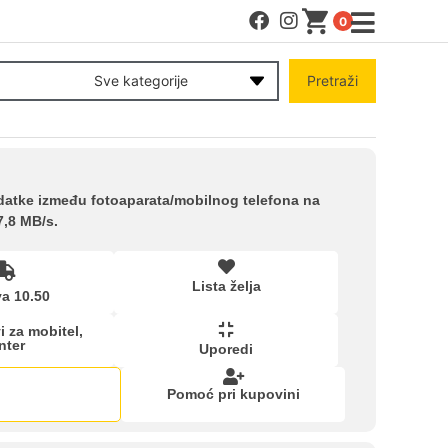
0
MENI
Sve kategorije
Pretraži
Račun
Pomoć pri kupovini
odatke između fotoaparata/mobilnog telefona na
7,8 MB/s.
Kupovina na rate
Lista želja
a 10.50
Lista želja
 za mobitel,
nter
Uporedi
Upoređeni proizvodi
Pomoć pri kupovini