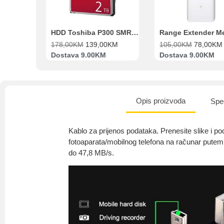
Beko Ugradbeni set N11 BBSE 123001 XD
HDD Toshiba P300 SMR 3.5″ 2TB SATA III
00
KM
178,00
KM
139,00
KM
105,00
KM
78,00
KM
va
Dostava 9.00KM
Dostava 9.00KM
Opis proizvoda
Spec
Kablo za prijenos podataka. Prenesite slike i p
fotoaparata/mobilnog telefona na računar putem
do 47,8 MB/s.