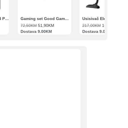
Xiaomi Redmi Note 14 Pro 8GB 256GB Crni
Gaming set Good Game Tastatura, Miš, Slušalice i podloga za miš
72,50
KM
51,90
KM
217,00
KM
169,00
KM
Dostava 9.00KM
Dostava 9.00KM