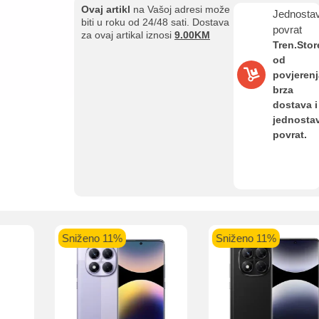
Ovaj artikl
na Vašoj adresi može
Jednosta
Kupovina na rate
biti u roku od 24/48 sati. Dostava
povrat
Sve je lakše kad se podijeli!
za ovaj artikal iznosi
9.00KM
Tren.Stor
ate možete obaviti ukoliko posjedujete jednu od slikovito prikazanih 
od
povjerenj
brza
dostava i
jednosta
povrat.
aolo banka
Intesa Sanpaolo banka
UniCredit banka
UniCredit
num do 12
VISA Inspire do 12 rata
MasterCard Obročna
Obročna 
ta
do 24 rate
Pomoć pri kupovini
Bit će uračunati bankarski troškovi u iznosi od 3.5%
Sniženo 11%
Sniženo 11%