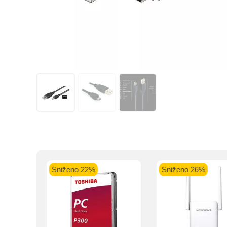
Kupovinu na r
Intesa Sanp
VISA Plati
ra
Sniženo 22%
Sniženo 26%