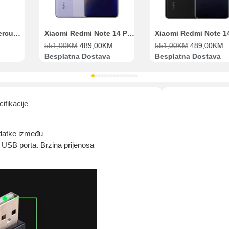
Range Extender Mercusys AX3000 ME80X Wi-Fi 6
Xiaomi Redmi Note 14 Pro 8GB 256GB Ljubičasti
551,00
KM
489,00
KM
551,00
KM
489,00
KM
Besplatna Dostava
Besplatna Dostava
ifikacije
odatke između
 USB porta. Brzina prijenosa