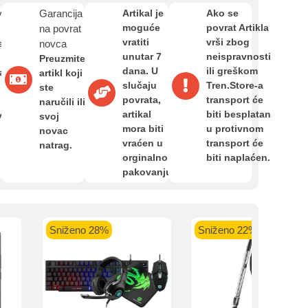
Zahtjev za reklamaciju
van
Garancija
Artikal je
Ako se
moguće
povrat Artikla
na povrat
vratiti
vrši zbog
e
novca
kartica ispod.
Informacije o dostavi
unutar 7
neispravnosti
Preuzmite
dana. U
ili greškom
a,
artikl koji
slučaju
Tren.Store-a
ste
povrata,
transport će
O nama
naručili ili
artikal
biti besplatan
van
svoj
mora biti
u protivnom
novac
 banka VISA
Sparkasse banka
Raiffeisen banka VISA
NL
vraćen u
transport će
natrag.
Privatnost kupca
do 24 rate
MasterCard
Magic Card do 36 rata
MasterC
orginalnom
biti naplaćen.
Shop'n'Fun do 36 rata
pakovanju.
Uvjeti i odredbe
Sniženo 28%
Sniženo 22%