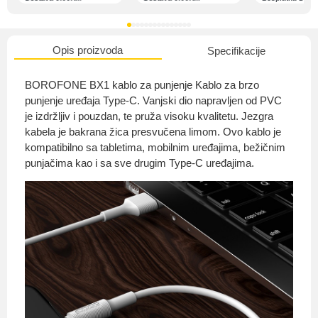
Opis proizvoda
Specifikacije
O nama
BOROFONE BX1 kablo za punjenje Kablo za brzo
punjenje uređaja Type-C. Vanjski dio napravljen od PVC
je izdržljiv i pouzdan, te pruža visoku kvalitetu. Jezgra
kabela je bakrana žica presvučena limom. Ovo kablo je
Privatnost kupca
kompatibilno sa tabletima, mobilnim uređajima, bežičnim
punjačima kao i sa sve drugim Type-C uređajima.
Uvjeti i odredbe