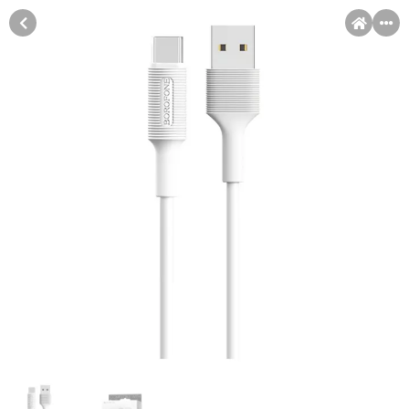
MENI
Račun
Pomoć pri kupovini
Kupovina na rate
Sve je lakše kad se podijeli!
Kupovinu na rate možete obaviti ukoliko posjedujete jednu od
Kupovina na rate
slikovito prikazanih kartica ispod.