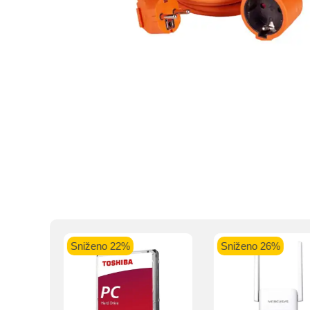
Kupovinu na r
Intesa Sanp
VISA Plati
ra
Sniženo 22%
Sniženo 26%