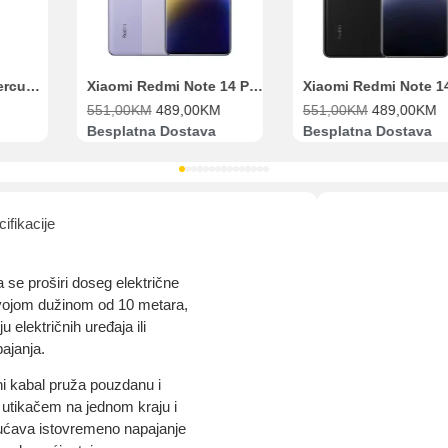
Range Extender Mercusys AX3000 ME80X Wi-Fi 6
Xiaomi Redmi Note 14 Pro 8GB 256GB Ljubičasti
551,00
KM
489,00
KM
551,00
KM
489,00
KM
Besplatna Dostava
Besplatna Dostava
ifikacije
se proširi doseg električne
 svojom dužinom od 10 metara,
u električnih uređaja ili
pajanja.
i kabal pruža pouzdanu i
 utikačem na jednom kraju i
ućava istovremeno napajanje