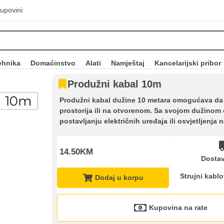
upovini
ehnika
Domaćinstvo
Alati
Namještaj
Kancelarijski pribor
Produžni kabal 10m
Produžni kabal dužine 10 metara omogućava da s
prostorija ili na otvorenom. Sa svojom dužinom o
postavljanju električnih uređaja ili osvjetljenja
14.50KM
Dostav
Strujni kablov
Dodaj u korpu
Kupovina na rate
Kupovina na rate
Sve je lakše kad se podijeli!