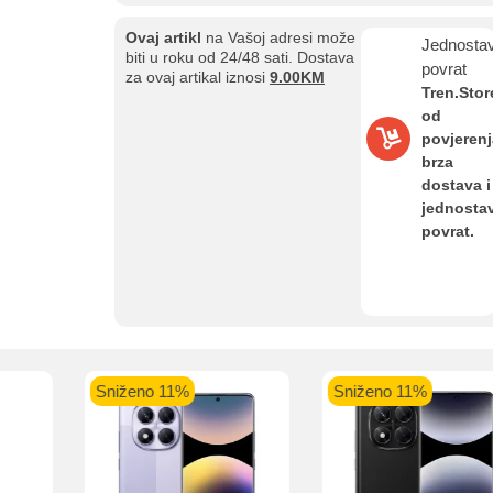
ate možete obaviti ukoliko posjedujete jednu od slikovito prikazanih 
Ovaj artikl
na Vašoj adresi može
Jednosta
biti u roku od 24/48 sati. Dostava
povrat
za ovaj artikal iznosi
9.00KM
Tren.Stor
od
povjerenj
aolo banka
Intesa Sanpaolo banka
UniCredit banka
UniCredit
brza
num do 12
VISA Inspire do 12 rata
MasterCard Obročna
Obročna 
dostava i
ta
do 24 rate
jednosta
povrat.
Pomoć pri kupovini
Bit će uračunati bankarski troškovi u iznosi od 3.5%
Sniženo 11%
Sniženo 11%