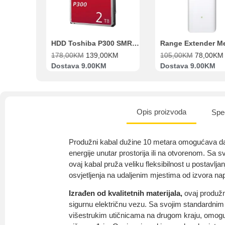
Beko Ugradbeni set N11 BBSE 123001 XD
HDD Toshiba P300 SMR 3.5″ 2TB SATA III
00
KM
178,00
KM
139,00
KM
105,00
KM
78,00
KM
va
Dostava 9.00KM
Dostava 9.00KM
Opis proizvoda
Spec
Produžni kabal dužine 10 metara omogućava da 
energije unutar prostorija ili na otvorenom. Sa
ovaj kabal pruža veliku fleksibilnost u postavljanj
osvjetljenja na udaljenim mjestima od izvora na
Izrađen od kvalitetnih materijala,
ovaj produžn
sigurnu električnu vezu. Sa svojim standardnim
višestrukim utičnicama na drugom kraju, omog