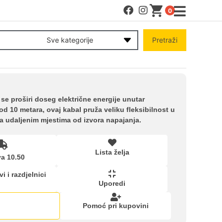
0
MENI
Sve kategorije
Pretraži
Račun
Pomoć pri kupovini
e proširi doseg električne energije unutar
d 10 metara, ovaj kabal pruža veliku fleksibilnost u
 na udaljenim mjestima od izvora napajanja.
Kupovina na rate
Lista želja
Lista želja
a 10.50
i i razdjelnici
Uporedi
Upoređeni proizvodi
Pomoć pri kupovini