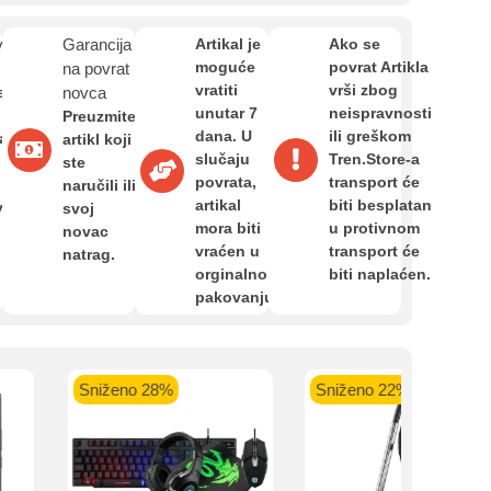
Zahtjev za reklamaciju
kartica ispod.
van
Garancija
Artikal je
Ako se
moguće
povrat Artikla
na povrat
Informacije o dostavi
vratiti
vrši zbog
e
novca
unutar 7
neispravnosti
Preuzmite
dana. U
ili greškom
a,
artikl koji
 banka VISA
Sparkasse banka
Raiffeisen banka VISA
NL
slučaju
Tren.Store-a
O nama
ste
do 24 rate
MasterCard
Magic Card do 36 rata
MasterC
povrata,
transport će
naručili ili
Shop'n'Fun do 36 rata
artikal
biti besplatan
van
svoj
mora biti
u protivnom
novac
Privatnost kupca
vraćen u
transport će
natrag.
orginalnom
biti naplaćen.
pakovanju.
Uvjeti i odredbe
Sniženo 28%
Sniženo 22%