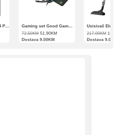
Xiaomi Redmi Note 14 Pro 8GB 256GB Crni
Gaming set Good Game Tastatura, Miš, Slušalice i podloga za miš
72,50
KM
51,90
KM
217,00
KM
169,00
KM
Dostava 9.00KM
Dostava 9.00KM